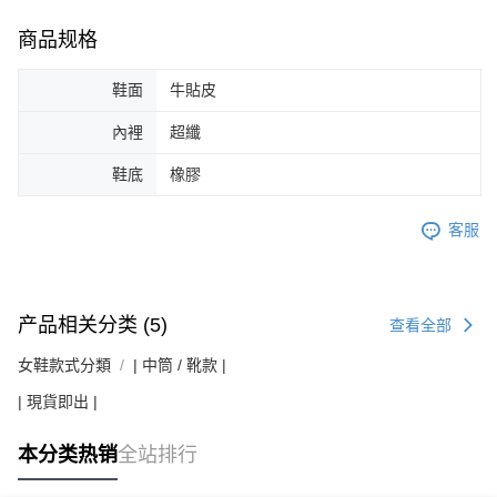
商品规格
鞋面
牛貼皮
內裡
超纖
鞋底
橡膠
客服
产品相关分类 (5)
查看全部
女鞋款式分類
| 中筒 / 靴款 |
| 現貨即出 |
本分类热销
全站排行