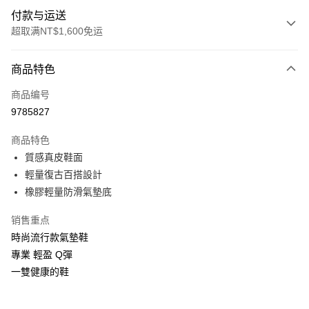
付款与运送
超取满NT$1,600免运
付款方式
商品特色
信用卡一次付款
商品编号
LINE Pay
9785827
Apple Pay
商品特色
街口支付
質感真皮鞋面
輕量復古百搭設計
悠遊付
橡膠輕量防滑氣墊底
Google Pay
销售重点
ATM付款
時尚流行款氣墊鞋
專業 輕盈 Q彈
运送方式
一雙健康的鞋
付款後全家取貨
每笔NT$100，满NT$1,600(含以上)免运费