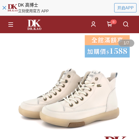
DK 高博士
开启APP
立刻使用官方 APP
0
1
/
7