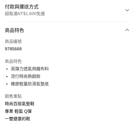
付款與運送方式
超取滿NT$1,600免運
付款方式
商品特色
信用卡一次付款
商品編號
LINE Pay
9785668
Apple Pay
商品特色
街口支付
高彈力透氣飛織布料
流行時尚熱銷款
悠遊付
橡膠輕量防滑氣墊底
Google Pay
銷售重點
ATM付款
時尚百搭氣墊鞋
專業 輕盈 Q彈
運送方式
一雙健康的鞋
付款後全家取貨
每筆NT$100，滿NT$1,600(含以上)免運費