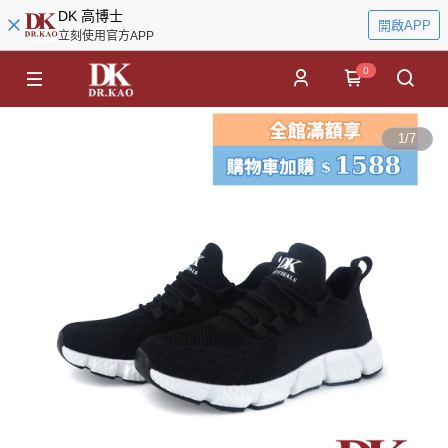
DK 高博士
開啟APP
立刻使用官方APP
0
1
/
7