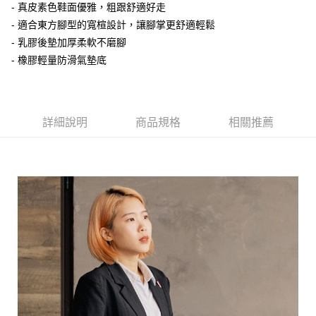
每筆NT$100，滿NT$1,600(含以上)免運費
- 真皮素色鞋面優雅，粗跟舒適好走
- 適合東方腳型的寬楦設計，讓腳掌更舒適輕鬆
付款後萊爾富取貨
- 乳膠後墊加厚柔軟不磨腳
每筆NT$100，滿NT$2,000(含以上)免運費
- 橡膠輕量防滑氣墊底
付款後7-11取貨
每筆NT$100，滿NT$2,000(含以上)免運費
詳細說明
商品規格
相關推薦
宅配滿2000免運
每筆NT$100，滿NT$2,000(含以上)免運費
付款後門市自取
免運費
境外配送
查看運費