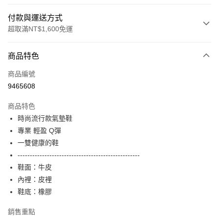
付款與運送方式
超取滿NT$1,600免運
付款方式
商品特色
信用卡一次付款
商品編號
LINE Pay
9465608
Apple Pay
商品特色
街口支付
時尚流行款氣墊鞋
專業 輕盈 Q彈
悠遊付
一雙健康的鞋
Google Pay
--------------------------------------------------
鞋面：牛皮
ATM付款
內裡：皮裡
鞋底：橡膠
運送方式
付款後全家取貨
銷售重點