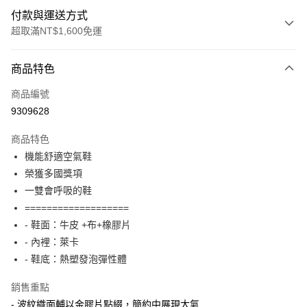
付款與運送方式
超取滿NT$1,600免運
付款方式
商品特色
信用卡一次付款
商品編號
LINE Pay
9309628
Apple Pay
商品特色
街口支付
機能舒適空氣鞋
榮獲多國獎項
悠遊付
一雙會呼吸的鞋
Google Pay
===================
- 鞋面：牛皮 +布+橡膠片
ATM付款
- 內裡：萊卡
- 鞋底：熱塑發泡彈性體
運送方式
付款後全家取貨
銷售重點
每筆NT$100，滿NT$1,600(含以上)免運費
- 波紋織面輔以金膠片點綴，簡約中展現大氣