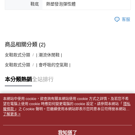
鞋底
熱塑發泡彈性體
客服
商品相關分類 (2)
女鞋款式分類
| 潮流休閒鞋 |
女鞋款式分類
| 會呼吸的空氣鞋 |
本分類熱銷
全站排行
本網站中使用 cookie，欲查詢有關本網站使用 cookie 方式之詳情，及若您不希
熱門標籤
望在電腦上使用 cookie 時應如何變更電腦的 cookie 設定，請參閱本網站「
隱私
權條款
」之 Cookie 聲明。您繼續使用本網站即表示您同意本公司得按本網站使
用條款之 Cookie 聲明使用 cookie。
了解更多 >
我知道了