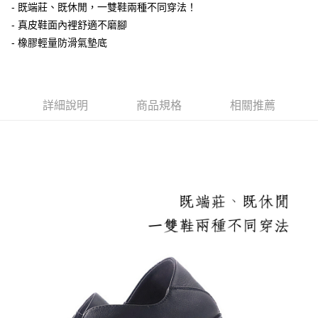
流程，驗證手機門號後，選擇欲分期的期數、繳款截止日，確認付款後即完
- 既端莊、既休閒，一雙鞋兩種不同穿法！
運送方式
成交易。
- 真皮鞋面內裡舒適不磨腳
3.實際核准額度、可分期數及費用金額請依後續交易確認頁面所載為準。
付款後全家取貨
4.訂單成立30分鐘內，如未前往確認交易或遇審核未通過，訂單將自動取
- 橡膠輕量防滑氣墊底
每筆NT$100，滿NT$1,600(含以上)免運費
消。如遇「轉專審核」未通過狀況，表示未達大哥付你分期系統評分，恕無
法說明評估內容。
付款後萊爾富取貨
【繳款方式說明】
1.分期款項不併入電信帳單，「大哥付你分期」於每月結算日後寄送繳費提
每筆NT$100，滿NT$2,000(含以上)免運費
醒簡訊。
詳細說明
商品規格
相關推薦
2.透過簡訊連結打開帳單後，可選擇「超商條碼／台灣大直營門市／銀行轉
付款後7-11取貨
帳／街口支付／iPASS MONEY」等通路繳費。
每筆NT$100，滿NT$2,000(含以上)免運費
【注意事項】
宅配滿2000免運
1.本服務係由「台灣大哥大股份有限公司」（以下簡稱本公司）所提供，讓
用戶於交易時，得透過本服務購買商品或服務，並由商店將買賣／分期付款
每筆NT$100，滿NT$2,000(含以上)免運費
買賣價金債權讓與本公司後，依約使用本公司帳單繳交帳款。
2.基於同意付款使用「大哥付你分期」之契約關係目的，商店將以您的個人
付款後門市自取
資料（包含姓名、電話或地址）提供予台灣大哥大進項蒐集、處理及利用，
由本公司與您本人進行分期帳單所需資料之確認、核對及更正。
免運費
3.完整用戶服務條款，請詳閱以下連結：
https://oppay.tw/userRule