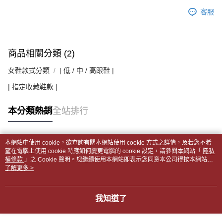
客服
商品相關分類 (2)
女鞋款式分類
| 低 / 中 / 高跟鞋 |
| 指定收藏鞋款 |
本分類熱銷
全站排行
本網站中使用 cookie，欲查詢有關本網站使用 cookie 方式之詳情，及若您不希
熱門標籤
望在電腦上使用 cookie 時應如何變更電腦的 cookie 設定，請參閱本網站「
隱私
權條款
」之 Cookie 聲明。您繼續使用本網站即表示您同意本公司得按本網站使
用條款之 Cookie 聲明使用 cookie。
了解更多 >
我知道了