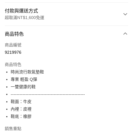
付款與運送方式
超取滿NT$1,600免運
付款方式
商品特色
信用卡一次付款
商品編號
LINE Pay
9219976
Apple Pay
商品特色
街口支付
時尚流行款氣墊鞋
專業 輕盈 Q彈
悠遊付
一雙健康的鞋
Google Pay
--------------------------------------------------
鞋面：牛皮
大哥付你分期
內裡：皮裡
相關說明
鞋底：橡膠
【大哥付你分期使用說明】
ATM付款
1.本服務由台灣大哥大提供，台灣大哥大用戶可立即使用無須另外申請。
2.付款方式選擇「大哥付你分期」，訂單成立後會自動跳轉到大哥付的交易
銷售重點