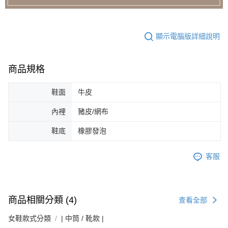
顯示電腦版詳細說明
商品規格
鞋面
牛皮
內裡
豬皮/網布
鞋底
橡膠發泡
客服
商品相關分類 (4)
查看全部
女鞋款式分類
| 中筒 / 靴款 |