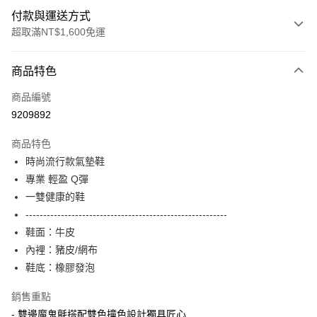
付款與運送方式
超取滿NT$1,600免運
付款方式
商品特色
信用卡一次付款
商品編號
LINE Pay
9209892
Apple Pay
商品特色
街口支付
時尚流行款氣墊鞋
專業 輕盈 Q彈
悠遊付
一雙健康的鞋
Google Pay
---------------------------------------------------------
鞋面：牛皮
ATM付款
內裡：豬皮/網布
鞋底：橡膠發泡
運送方式
付款後全家取貨
銷售重點
每筆NT$100，滿NT$1,600(含以上)免運費
- 雙邊魔鬼氈搭配雙色撞色設計獨具匠心