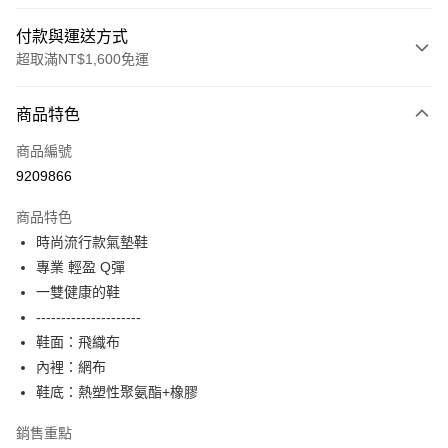
付款與運送方式
超取滿NT$1,600免運
付款方式
商品特色
信用卡一次付款
商品編號
LINE Pay
9209866
Apple Pay
商品特色
街口支付
時尚流行款氣墊鞋
專業 輕盈 Q彈
悠遊付
一雙健康的鞋
Google Pay
---------------------
鞋面：飛織布
ATM付款
內裡：網布
鞋底：熱塑性聚氨酯+橡膠
運送方式
付款後全家取貨
銷售重點