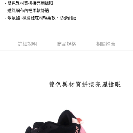
每筆NT$100，滿NT$1,600(含以上)免運費
- 雙色異材質拼接亮麗搶眼
- 透氣網布內裡柔軟舒適
付款後萊爾富取貨
- 聚氨酯+橡膠鞋底材輕柔軟、防滑耐磨
每筆NT$100，滿NT$2,000(含以上)免運費
付款後7-11取貨
每筆NT$100，滿NT$2,000(含以上)免運費
詳細說明
商品規格
相關推薦
宅配滿2000免運
每筆NT$100，滿NT$2,000(含以上)免運費
付款後門市自取
免運費
境外配送
查看運費