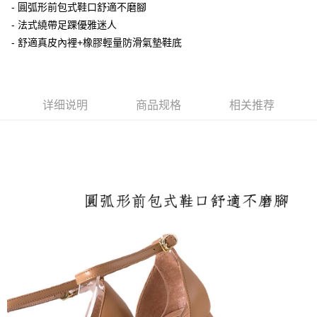
每笔NT$100，满NT$1,600(含以上)免运费
- 圓弧形前包式鞋口舒適不磨腳
- 法式繞帶足踝優雅迷人
付款後萊爾富取貨
- 舒適真皮內裡+橡膠輕量防滑氣墊鞋底
每笔NT$100，满NT$2,000(含以上)免运费
付款後7-11取貨
每笔NT$100，满NT$2,000(含以上)免运费
详细说明
商品规格
相关推荐
宅配滿2000免運
每笔NT$100，满NT$2,000(含以上)免运费
付款後門市自取
免运费
境外配送
查看运费