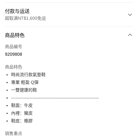
付款与运送
超取满NT$1,600免运
付款方式
商品特色
信用卡一次付款
商品编号
LINE Pay
9209808
Apple Pay
商品特色
街口支付
時尚流行款氣墊鞋
專業 輕盈 Q彈
悠遊付
一雙健康的鞋
Google Pay
---------------------------------------------------------
鞋面：牛皮
ATM付款
內裡：豬皮
鞋底：橡膠
运送方式
付款後全家取貨
销售重点