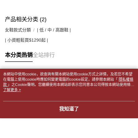
产品相关分类 (2)
女鞋款式分類
| 低 / 中 / 高跟鞋 |
| 小資輕鬆買$1290起 |
本分类热销
全站排行
本網站中使用cookie，欲查詢有關本網站使用cookie方式之詳情，及若您不希望
热门标签
在電腦上使用cookie時應如何變更電腦的cookie設定，請參閱本網站「
隱私權條
款
」之Cookie聲明。您繼續使用本網站即表示您同意本公司得按本網站使用條款
之Cookie聲明使用cookie。
了解更多 >
我知道了