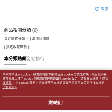
客服
商品相關分類 (2)
女鞋款式分類
| 潮流休閒鞋 |
| 指定收藏鞋款 |
本分類熱銷
全站排行
本網站中使用 cookie，欲查詢有關本網站使用 cookie 方式之詳情，及若您不希
熱門標籤
望在電腦上使用 cookie 時應如何變更電腦的 cookie 設定，請參閱本網站「
隱私
權條款
」之 Cookie 聲明。您繼續使用本網站即表示您同意本公司得按本網站使
用條款之 Cookie 聲明使用 cookie。
了解更多 >
我知道了