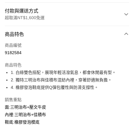
付款與運送方式
超取滿NT$1,600免運
付款方式
商品特色
信用卡一次付款
商品編號
LINE Pay
9182584
Apple Pay
商品特色
街口支付
1. 白綠雙色搭配，展現年輕活潑氣息，都會休閒最有型。
2. 獨特三明治布與佳積布混紡內裡，穿著舒適無負擔。
悠遊付
4. 橡膠發泡鞋底提供Q彈包覆性與防滑支撐性。
Google Pay
銷售重點
ATM付款
面:三明治布+壓文牛皮
內裡:三明治布+佳積布
運送方式
鞋底:橡膠發泡模底
付款後全家取貨