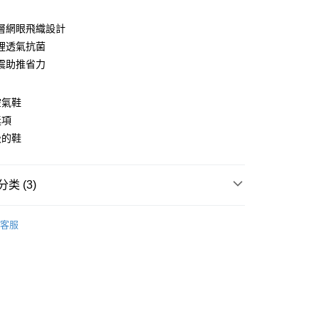
層網眼飛織設計
裡透氣抗菌
震助推省力
空氣鞋
y
獎項
吸的鞋
类 (3)
家取貨
分類
| 潮流休閒鞋 |
00，满NT$1,600(含以上)免运费
客服
選品
| 百搭人氣白鞋 |
爾富取貨
分類
| 會呼吸的空氣鞋 |
00，满NT$2,000(含以上)免运费
1取貨
00，满NT$2,000(含以上)免运费