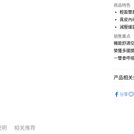
商品特色
Apple Pay
輕盈雙
真皮內
街口支付
減壓緩
悠遊付
销售重点
機能舒適
Google Pa
榮獲多國
ATM付款
一雙會呼
运送方式
产品相关分
付款後全
女鞋款式
每笔NT$1
分享
熱門主題
付款後萊
女鞋款式
每笔NT$1
付款後7-1
说明
相关推荐
每笔NT$1