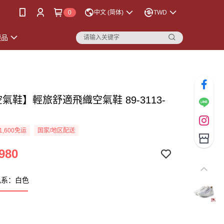
0
中文 (简体)
TWD
襪品
空氣鞋】輕旅舒適飛織空氣鞋 89-3113-
色
1,600免运
国家/地区配送
980
色系：白色