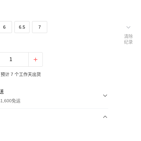
6
6.5
7
清除
纪录
预计 7 个工作天出货
送
1,600免运
次付款