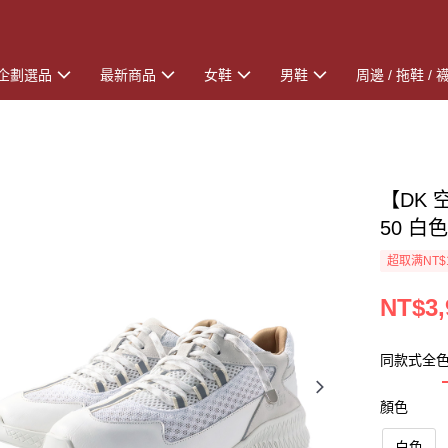
企劃選品
最新商品
女鞋
男鞋
周邊 / 拖鞋 / 
【DK 
50 白
超取满NT$
NT$3,
同款式全
顏色
白色