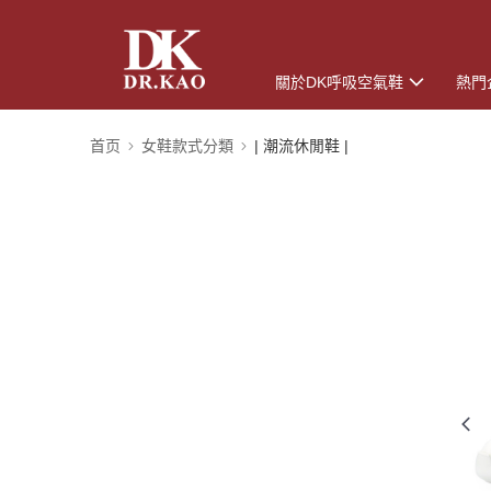
關於DK呼吸空氣鞋
熱門
首页
女鞋款式分類
| 潮流休閒鞋 |