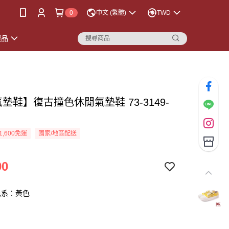
0
中文 (繁體)
TWD
襪品
氣墊鞋】復古撞色休閒氣墊鞋 73-3149-
色
1,600免運
國家/地區配送
90
色系：黃色