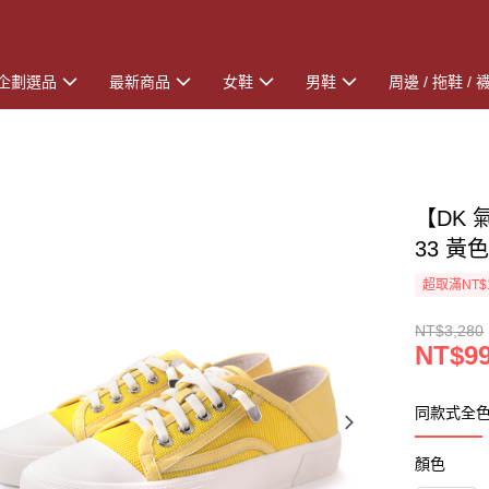
企劃選品
最新商品
女鞋
男鞋
周邊 / 拖鞋 / 
【DK 
33 黃
超取滿NT$
NT$3,280
NT$9
同款式全
顏色