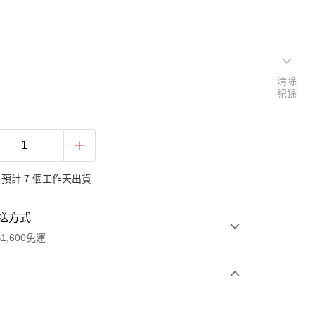
清除
紀錄
預計 7 個工作天出貨
送方式
1,600免運
次付款