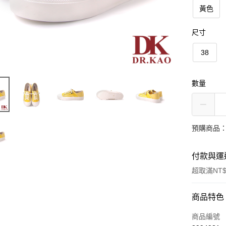
黃色
尺寸
38
數量
預購商品：
付款與運
超取滿NT$
付款方式
商品特色
信用卡一
商品編號