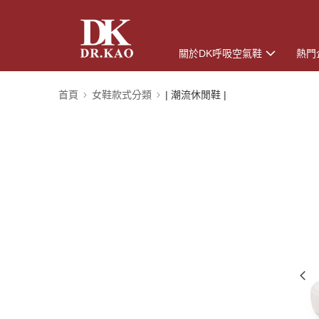
關於DK呼吸空氣鞋
熱門
首頁
女鞋款式分類
| 潮流休閒鞋 |