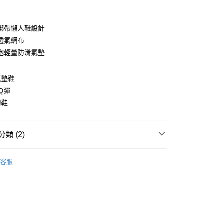
綁帶懶人鞋設計
透氣網布
泡輕量防滑氣墊
氣墊鞋
y
Q彈
的鞋
類 (2)
家取貨
分類
| 潮流休閒鞋 |
00，滿NT$1,600(含以上)免運費
客服
鞋款 |
爾富取貨
00，滿NT$2,000(含以上)免運費
1取貨