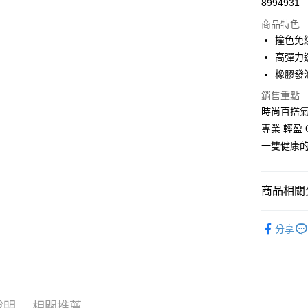
8994931
LINE Pay
商品特色
Apple Pay
撞色免
高彈力
街口支付
橡膠發
悠遊付
銷售重點
時尚百搭
Google Pa
專業 輕盈 
ATM付款
一雙健康
運送方式
商品相關分
付款後全
女鞋款式
每筆NT$1
分享
| 指定收藏
付款後萊
每筆NT$1
付款後7-1
說明
相關推薦