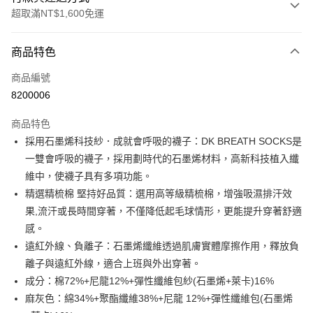
超取滿NT$1,600免運
付款方式
商品特色
信用卡一次付款
商品編號
LINE Pay
8200006
Apple Pay
商品特色
街口支付
採用石墨烯科技紗．成就會呼吸的襪子：DK BREATH SOCKS是
一雙會呼吸的襪子，採用劃時代的石墨烯材料，高新科技植入纖
悠遊付
維中，使襪子具有多項功能。
Google Pay
精選精梳棉 堅持好品質：選用高等級精梳棉，增強吸濕排汗效
果,流汗或長時間穿著，不僅降低起毛球情形，更能提升穿著舒適
大哥付你分期
感。
相關說明
遠紅外線、負離子：石墨烯纖維透過肌膚實體摩擦作用，釋放負
【大哥付你分期使用說明】
ATM付款
1.本服務由台灣大哥大提供，台灣大哥大用戶可立即使用無須另外申請。
離子與遠紅外線，適合上班與外出穿著。
2.付款方式選擇「大哥付你分期」，訂單成立後會自動跳轉到大哥付的交易
成分：棉72%+尼龍12%+彈性纖維包紗(石墨烯+萊卡)16%
流程，驗證手機門號後，選擇欲分期的期數、繳款截止日，確認付款後即完
運送方式
麻灰色：綿34%+聚酯纖維38%+尼龍 12%+彈性纖維包(石墨烯
成交易。
3.實際核准額度、可分期數及費用金額請依後續交易確認頁面所載為準。