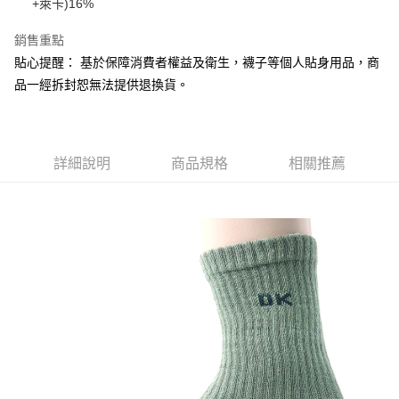
付款後全家取貨
+萊卡)16%
4.訂單成立30分鐘內，如未前往確認交易或遇審核未通過，訂單將自動取
每筆NT$100，滿NT$1,600(含以上)免運費
消。如遇「轉專審核」未通過狀況，表示未達大哥付你分期系統評分，恕無
銷售重點
法說明評估內容。
付款後萊爾富取貨
貼心提醒： 基於保障消費者權益及衛生，襪子等個人貼身用品，商
【繳款方式說明】
1.分期款項不併入電信帳單，「大哥付你分期」於每月結算日後寄送繳費提
每筆NT$100，滿NT$2,000(含以上)免運費
品一經拆封恕無法提供退換貨。
醒簡訊。
2.透過簡訊連結打開帳單後，可選擇「超商條碼／台灣大直營門市／銀行轉
付款後7-11取貨
帳／街口支付／iPASS MONEY」等通路繳費。
每筆NT$100，滿NT$2,000(含以上)免運費
【注意事項】
詳細說明
商品規格
相關推薦
宅配滿2000免運
1.本服務係由「台灣大哥大股份有限公司」（以下簡稱本公司）所提供，讓
用戶於交易時，得透過本服務購買商品或服務，並由商店將買賣／分期付款
每筆NT$100，滿NT$2,000(含以上)免運費
買賣價金債權讓與本公司後，依約使用本公司帳單繳交帳款。
2.基於同意付款使用「大哥付你分期」之契約關係目的，商店將以您的個人
付款後門市自取
資料（包含姓名、電話或地址）提供予台灣大哥大進項蒐集、處理及利用，
由本公司與您本人進行分期帳單所需資料之確認、核對及更正。
免運費
3.完整用戶服務條款，請詳閱以下連結：
https://oppay.tw/userRule