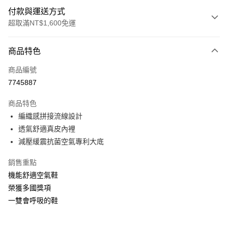
付款與運送方式
超取滿NT$1,600免運
付款方式
商品特色
信用卡一次付款
商品編號
LINE Pay
7745887
Apple Pay
商品特色
街口支付
編織感拼接流線設計
透氣舒適真皮內裡
悠遊付
減壓緩震抗菌空氣專利大底
Google Pay
銷售重點
ATM付款
機能舒適空氣鞋
榮獲多國獎項
運送方式
一雙會呼吸的鞋
付款後全家取貨
每筆NT$100，滿NT$1,600(含以上)免運費