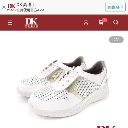
DK 高博士
開啟APP
立刻使用官方APP
0
1
/
7