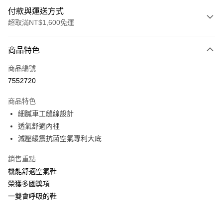
付款與運送方式
超取滿NT$1,600免運
付款方式
商品特色
信用卡一次付款
商品編號
LINE Pay
7552720
Apple Pay
商品特色
街口支付
細膩車工縫線設計
透氣舒適內裡
悠遊付
減壓緩震抗菌空氣專利大底
Google Pay
銷售重點
ATM付款
機能舒適空氣鞋
榮獲多國獎項
運送方式
一雙會呼吸的鞋
付款後全家取貨
每筆NT$100，滿NT$1,600(含以上)免運費