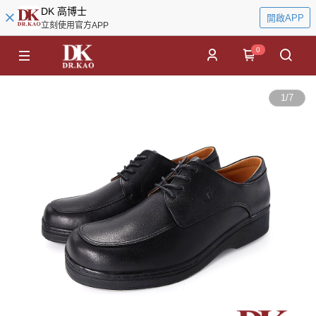
DK 高博士
開啟APP
立刻使用官方APP
0
1
/
7