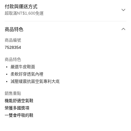
付款與運送方式
超取滿NT$1,600免運
付款方式
商品特色
信用卡一次付款
商品編號
LINE Pay
7528354
Apple Pay
商品特色
街口支付
嚴選牛皮鞋面
柔軟好穿透氣內裡
悠遊付
減壓緩震抗菌空氣專利大底
Google Pay
銷售重點
ATM付款
機能舒適空氣鞋
榮獲多國獎項
運送方式
一雙會呼吸的鞋
付款後全家取貨
每筆NT$100，滿NT$1,600(含以上)免運費