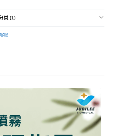
分期
你分期使用说明】
类 (1)
务由台湾大哥大提供，电信用户可立即使用无须另外申请。（限个
门号，不开放公司户及预付卡使用）
/ 香氛精油保養
| 精油香氛保養組 |
方式选择 “大哥付你分期”，订单成立后会自动跳转到大哥付的交易
客服
证手机门号后，选择欲分期的期数、缴款截止日，确认付款后即
。
核准额度、可分期数及费用金额请依后续交易确认页面所载为准。
家取貨
成立30分钟内，如未前往确认交易或遇审核未通过，订单将自动取
00，满NT$1,600(含以上)免运费
“转专审核”未通过状况，表示未达系统评分，恕无法说明评估内
爾富取貨
式说明】
款项不并入电信账单，“大哥付你分期”于每月结算日后寄送缴费提醒
00，满NT$2,000(含以上)免运费
短信链接打开账单后，可选择 “超商条码／台湾大直营门市／银行转
1取貨
／iPASS MONEY”等通路缴费。
00，满NT$2,000(含以上)免运费
项】
务系由 “台湾大哥大股份有限公司”所提供，让用户于交易时，得通
00免運
购买商品或服务，并由商店将买卖／分期付款买卖价金债权让与
00，满NT$2,000(含以上)免运费
，依约使用本公司账单缴交账款。
同意付款使用 “大哥付你分期”之契约关系目的，商店将以您的个人
市自取
含姓名、电话或地址）提供予台湾大哥大进项收集、处理及利
湾大哥大与本人进行分期账单所需资料之确认、核对及更正。