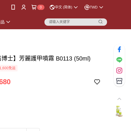
0
中文 (简体)
TWD
襪品
高博士】芳麗護甲噴霧 B0113 (50ml)
1,600免运
680