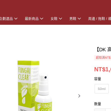
企劃選品
最新商品
女鞋
男鞋
周邊 / 拖鞋 / 
【DK 
超取满NT$
NT$1,
容量
50ml
数量