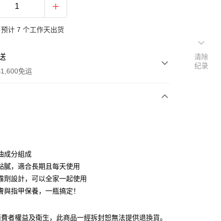
预计 7 个工作天出货
送
清除
纪录
1,600免运
次付款
油成分組成
黏膩，適合長期且每天使用
霧劑設計，可以全家一起使用
膚與指甲保養，一瓶搞定！
y
消費者權益及衛生，此商品一經拆封恕無法提供退換貨。