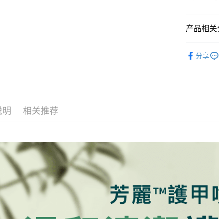
大哥付你
相关说明
【大哥付
产品相关分
ATM付款
1. 本服
人月租型
精品包款 
2. 付款
分享
流程，验
运送方式
完成交易
3. 实际
付款後全
4. 订单
每笔NT$1
消。如遇 
容。
说明
相关推荐
付款後萊
【缴款方
1. 分期
每笔NT$1
短信。
2. 通过
付款後7-1
账／街口支付
每笔NT$1
【注意事
1. 本服
宅配滿20
过本服务
每笔NT$1
本公司后
2. 基于
付款後門
资料（包
用，由台