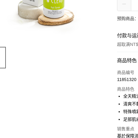
预购商品：
付款与运
超取满NT$
付款方式
商品特色
信用卡一
商品编号
11851320
LINE Pay
商品特色
Apple Pay
全天精
清爽不
街口支付
特殊噴
悠遊付
足部肌
Google Pa
销售重点
基於保障