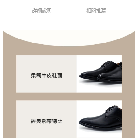
成交易。
3.實際核准額度、可分期數及費用金額請依後續交易確認頁面所載為準。
付款後全家取貨
詳細說明
相關推薦
4.訂單成立30分鐘內，如未前往確認交易或遇審核未通過，訂單將自動取
每筆NT$100，滿NT$1,600(含以上)免運費
消。如遇「轉專審核」未通過狀況，表示未達大哥付你分期系統評分，恕無
法說明評估內容。
付款後萊爾富取貨
【繳款方式說明】
1.分期款項不併入電信帳單，「大哥付你分期」於每月結算日後寄送繳費提
每筆NT$100，滿NT$2,000(含以上)免運費
醒簡訊。
2.透過簡訊連結打開帳單後，可選擇「超商條碼／台灣大直營門市／銀行轉
付款後7-11取貨
帳／街口支付／iPASS MONEY」等通路繳費。
每筆NT$100，滿NT$2,000(含以上)免運費
【注意事項】
宅配滿2000免運
1.本服務係由「台灣大哥大股份有限公司」（以下簡稱本公司）所提供，讓
用戶於交易時，得透過本服務購買商品或服務，並由商店將買賣／分期付款
每筆NT$100，滿NT$2,000(含以上)免運費
買賣價金債權讓與本公司後，依約使用本公司帳單繳交帳款。
2.基於同意付款使用「大哥付你分期」之契約關係目的，商店將以您的個人
付款後門市自取
資料（包含姓名、電話或地址）提供予台灣大哥大進項蒐集、處理及利用，
由本公司與您本人進行分期帳單所需資料之確認、核對及更正。
免運費
3.完整用戶服務條款，請詳閱以下連結：
https://oppay.tw/userRule
境外配送
查看運費