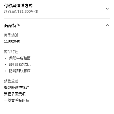
付款與運送方式
超取滿NT$1,600免運
付款方式
商品特色
信用卡一次付款
商品編號
LINE Pay
11802040
Apple Pay
商品特色
街口支付
柔韌牛皮鞋面
經典綁帶德比
悠遊付
防滑刻紋膠底
Google Pay
銷售重點
大哥付你分期
機能舒適空氣鞋
相關說明
榮獲多國獎項
【大哥付你分期使用說明】
一雙會呼吸的鞋
ATM付款
1.本服務由台灣大哥大提供，台灣大哥大用戶可立即使用無須另外申請。
2.付款方式選擇「大哥付你分期」，訂單成立後會自動跳轉到大哥付的交易
流程，驗證手機門號後，選擇欲分期的期數、繳款截止日，確認付款後即完
運送方式