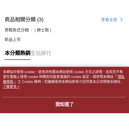
商品相關分類 (3)
查看全部
男鞋款式分類
| 紳士鞋 |
新品上市
本分類熱銷
全站排行
本網站中使用 cookie，欲查詢有關本網站使用 cookie 方式之詳情，及若您不希
熱門標籤
望在電腦上使用 cookie 時應如何變更電腦的 cookie 設定，請參閱本網站「
隱私
權條款
」之 Cookie 聲明。您繼續使用本網站即表示您同意本公司得按本網站使
用條款之 Cookie 聲明使用 cookie。
了解更多 >
我知道了