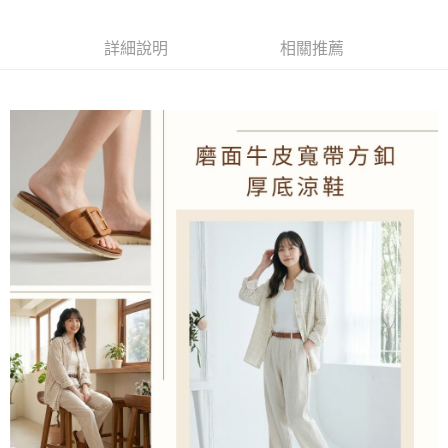
流程，驗證手機門號後，選擇欲分期的期數、繳款截止日，確認付款後即完
運送方式
成交易。
3.實際核准額度、可分期數及費用金額請依後續交易確認頁面所載為準。
付款後全家取貨
詳細說明
相關推薦
4.訂單成立30分鐘內，如未前往確認交易或遇審核未通過，訂單將自動取
每筆NT$100，滿NT$1,600(含以上)免運費
消。如遇「轉專審核」未通過狀況，表示未達大哥付你分期系統評分，恕無
法說明評估內容。
付款後萊爾富取貨
【繳款方式說明】
1.分期款項不併入電信帳單，「大哥付你分期」於每月結算日後寄送繳費提
每筆NT$100，滿NT$2,000(含以上)免運費
醒簡訊。
2.透過簡訊連結打開帳單後，可選擇「超商條碼／台灣大直營門市／銀行轉
付款後7-11取貨
帳／街口支付／iPASS MONEY」等通路繳費。
每筆NT$100，滿NT$2,000(含以上)免運費
【注意事項】
宅配滿2000免運
1.本服務係由「台灣大哥大股份有限公司」（以下簡稱本公司）所提供，讓
用戶於交易時，得透過本服務購買商品或服務，並由商店將買賣／分期付款
每筆NT$100，滿NT$2,000(含以上)免運費
買賣價金債權讓與本公司後，依約使用本公司帳單繳交帳款。
2.基於同意付款使用「大哥付你分期」之契約關係目的，商店將以您的個人
付款後門市自取
資料（包含姓名、電話或地址）提供予台灣大哥大進項蒐集、處理及利用，
由本公司與您本人進行分期帳單所需資料之確認、核對及更正。
免運費
3.完整用戶服務條款，請詳閱以下連結：
https://oppay.tw/userRule
境外配送
查看運費