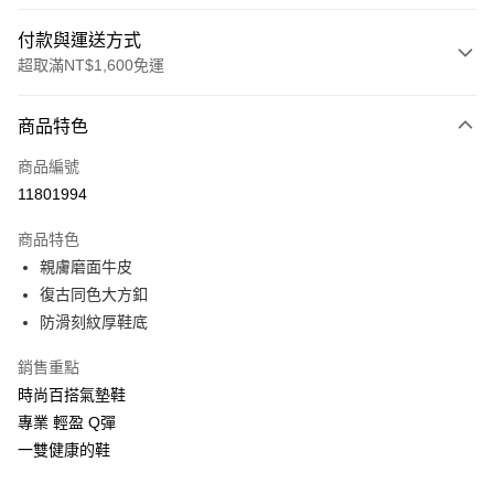
付款與運送方式
超取滿NT$1,600免運
付款方式
商品特色
信用卡一次付款
商品編號
LINE Pay
11801994
Apple Pay
商品特色
街口支付
親膚磨面牛皮
復古同色大方釦
悠遊付
防滑刻紋厚鞋底
Google Pay
銷售重點
大哥付你分期
時尚百搭氣墊鞋
相關說明
專業 輕盈 Q彈
【大哥付你分期使用說明】
一雙健康的鞋
ATM付款
1.本服務由台灣大哥大提供，台灣大哥大用戶可立即使用無須另外申請。
2.付款方式選擇「大哥付你分期」，訂單成立後會自動跳轉到大哥付的交易