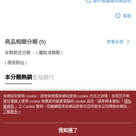
顯示電腦版詳細說明
客服
商品相關分類 (5)
查看全部
女鞋款式分類
| 露趾涼跟鞋 |
| 現貨即出 |
本分類熱銷
全站排行
本網站中使用 cookie，欲查詢有關本網站使用 cookie 方式之詳情，及若您不希
熱門標籤
望在電腦上使用 cookie 時應如何變更電腦的 cookie 設定，請參閱本網站「
隱私
權條款
」之 Cookie 聲明。您繼續使用本網站即表示您同意本公司得按本網站使
用條款之 Cookie 聲明使用 cookie。
了解更多 >
我知道了