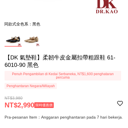
同款式全色系：黑色
【DK 氣墊鞋】柔韌牛皮金屬扣帶粗跟鞋 61-
6010-90 黑色
Penuh Pengambilan di Kedai Serbaneka, NT$1,600 penghataran
percuma
Penghantaran Negara/Wilayah
NT$3,980
NT$2,990
限時優惠價
Pra-pesanan Item：Anggaran penghantaran pada 7 hari bekerja.