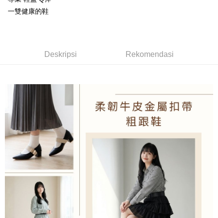
[Terma Penggunaan untuk OP Pay Later]
Pemindahan ATM
一雙健康的鞋
Perkhidmatan ini disediakan oleh Taiwan Mobile dan tersedia untuk
pengguna Taiwan Mobile tanpa memerlukan permohonan tambahan.
Pilihan Penghantaran
Jika anda memilih OP Pay Later sebagai kaedah pembayaran, sistem
付款後全家取貨
Deskripsi
Rekomendasi
akan mengarahkan anda secara automatik ke proses transaksi OP Pay
NT$100/pesanan | Penghantaran percuma untuk pesanan
Later selepas pesanan dibuat. Anda perlu mengesahkan nombor telefon
NT$1,600 atau lebih
mudah alih anda, memilih bilangan ansuran, dan menetapkan tarikh
akhir pembayaran. Transaksi akan dianggap selesai setelah pembayaran
disahkan.
付款後萊爾富取貨
NT$100/pesanan | Penghantaran percuma untuk pesanan
Had kredit yang diluluskan, tempoh ansuran yang tersedia, dan yuran
NT$2,000 atau lebih
yang dikenakan adalah tertakluk kepada maklumat yang dinyatakan
pada halaman pengesahan transaksi seterusnya.
付款後7-11取貨
Jika transaksi tidak disahkan dalam masa 30 minit selepas pesanan
NT$100/pesanan | Penghantaran percuma untuk pesanan
dibuat, atau jika permohonan gagal dalam proses semakan, pesanan
NT$2,000 atau lebih
akan dibatalkan secara automatik. Jika permohonan gagal pada
peringkat "semakan manual", ini bermakna kriteria pemarkahan sistem
宅配滿2000免運
tidak dipenuhi; butiran penilaian khusus tidak akan didedahkan.
NT$100/pesanan | Penghantaran percuma untuk pesanan
[Arahan Pembayaran]
NT$2,000 atau lebih
Pembayaran ansuran melalui OP Pay Later akan dibilkan secara