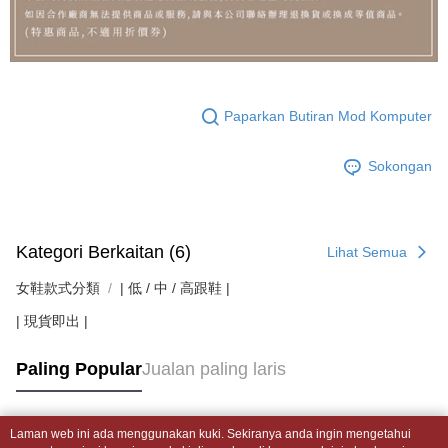
Paparkan Butiran Mod Komputer
Sokongan
Kategori Berkaitan (6)
Lihat Semua
女鞋款式分類
| 低 / 中 / 高跟鞋 |
| 現貨即出 |
Paling Popular
Jualan paling laris
Laman web ini ada menggunakan kuki. Sekiranya anda ingin mengetahui
Tag Popular