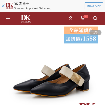
DK 高博士
Buka APP
Gunakan App Kami Sekarang
0
1
/
6