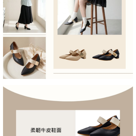
付款後門市自取
berasingan dan tidak termasuk dalam bil telekom anda. SMS peringatan
pembayaran akan dihantar selepas kitaran bil bulanan.
Penghantaran percuma
Selepas mengakses bil melalui pautan dalam SMS, anda boleh
境外配送
Kadar Penghantaran
menyelesaikan pembayaran anda melalui salah satu saluran berikut: kod
bar kedai serbaneka, kedai runcit Taiwan Mobile, pemindahan bank,
JKOPay, atau iPASS MONEY.
[Nota Penting]
Perkhidmatan ini disediakan oleh Taiwan Mobile Co., Ltd. (“Syarikat”),
yang membolehkan pelanggan membeli barangan atau perkhidmatan
melalui perkhidmatan ini pada masa transaksi. Hasil daripada pembelian
atau pembayaran ansuran akan dipindahkan oleh peniaga kepada
Syarikat, dan pelanggan hendaklah membuat pembayaran mengikut
perjanjian menggunakan sistem bil Syarikat.
Untuk memenuhi hubungan kontrak yang terjalin melalui persetujuan
penggunaan OP Pay Later, peniaga akan memberikan maklumat peribadi
anda (termasuk nama, nombor telefon, atau alamat) kepada Syarikat bagi
tujuan pengumpulan, pemprosesan dan penggunaan data yang
diperlukan untuk pengebilan ansuran, termasuk pengesahan,
pengesahan semula dan pembetulan.
Untuk terma perkhidmatan penuh, sila rujuk pautan berikut: