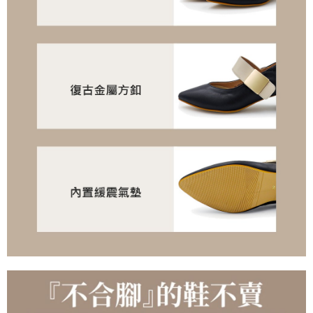
https://oppay.tw/userRule
" target="_blank" class="link revert-
style">https://oppay.tw/userRule
【Panduan Penggunaan Pembayaran Ansuran Gogo】
1. Perkhidmatan ini disediakan oleh Taiwan Mobile, pengguna telefon
mudah alih boleh segera menggunakan tanpa perlu memohon lagi.
(Hanya untuk nombor langganan peribadi, tidak terbuka untuk syarikat
dan kad prabayar)
2. Pilihan kaedah pembayaran "Pembayaran Ansuran Gogo", selepas
pesanan ditubuhkan, akan secara automatik dialihkan ke proses
transaksi Gogo, selepas pengesahan nombor telefon, pilih bilangan
ansuran yang diingini, tarikh akhir pembayaran, dan setelah
mengesahkan pembayaran, transaksi akan selesai.
3. Jumlah kelulusan sebenar, bilangan ansuran dan jumlah bayaran
adalah berdasarkan halaman pengesahan transaksi seterusnya.
4. Dalam masa 30 minit selepas pesanan ditubuhkan, jika tidak pergi
untuk mengesahkan transaksi atau jika tidak lulus semakan, pesanan
akan dibatalkan secara automatik. Jika terdapat situasi "pindah untuk
semakan khusus" yang tidak lulus, ini menunjukkan bahawa sistem
penilaian tidak mencukupi, tiada penjelasan mengenai kandungan
penilaian boleh diberikan.
【Penerangan Kaedah Pembayaran】
1. Pembayaran ansuran tidak digabungkan dalam bil telekomunikasi,
"Pembayaran Ansuran Gogo" akan menghantar SMS peringatan