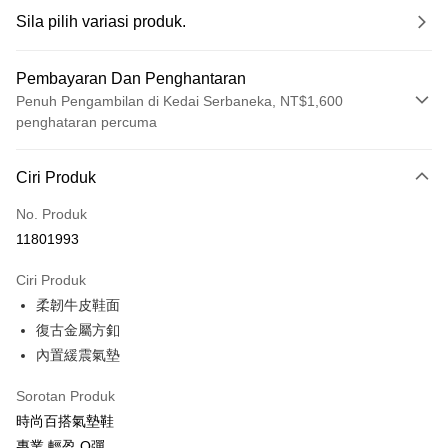
Sila pilih variasi produk.
Pembayaran Dan Penghantaran
Penuh Pengambilan di Kedai Serbaneka, NT$1,600
penghataran percuma
Kaedah Pembayaran
Ciri Produk
Kad Kredit (Bayaran Penuh)
No. Produk
LINE Pay
11801993
Apple Pay
Ciri Produk
JKOPAY
柔韌牛皮鞋面
復古金屬方釦
Easy Wallet
內置緩震氣墊
Google Pay
Sorotan Produk
OP Pay Later
時尚百搭氣墊鞋
Deskripsi
專業 輕盈 Q彈