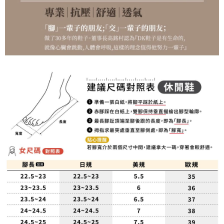
pembayaran selepas tarikh penyelesaian bulanan.
2. Melalui pautan SMS untuk membuka bil, anda boleh memilih untuk
membayar melalui "Kod bar kedai serbaneka / Kedai rasmi Taiwan
Mobile / Pemindahan bank / Pembayaran J街口 / iPASS MONEY" dan
saluran lain.
【Nota Penting】
1. Perkhidmatan ini disediakan oleh "Taiwan Mobile Co., Ltd." untuk
membolehkan pengguna membeli produk atau perkhidmatan melalui
perkhidmatan ini semasa transaksi, dan kedai akan menyerahkan hak
tuntutan harga jual/beli ansuran kepada syarikat ini untuk membayar bil
menggunakan bil syarikat ini.
2. Berdasarkan tujuan kontrak persetujuan pembayaran menggunakan
"Pembayaran Ansuran Gogo", kedai akan memberikan maklumat peribadi
anda (termasuk nama, telefon atau alamat) kepada Taiwan Mobile untuk
pengumpulan, pemprosesan dan penggunaan, untuk pengesahan,
semakan dan pembetulan data yang diperlukan untuk bil ansuran oleh
Taiwan Mobile.
3. Sila baca syarat perkhidmatan pengguna secara lengkap melalui
pautan berikut: https://oppay.tw/userRule