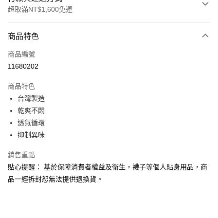
超取滿NT$1,600免運
付款方式
商品特色
信用卡一次付款
商品編號
LINE Pay
11680202
Apple Pay
商品特色
街口支付
台灣製造
乾爽不悶
悠遊付
透氣循環
Google Pay
抑制異味
大哥付你分期
銷售重點
相關說明
貼心提醒： 基於保障消費者權益及衛生，襪子等個人貼身用品，商
【大哥付你分期使用說明】
品一經拆封恕無法提供退換貨。
ATM付款
1.本服務由台灣大哥大提供，台灣大哥大用戶可立即使用無須另外申請。
2.付款方式選擇「大哥付你分期」，訂單成立後會自動跳轉到大哥付的交易
流程，驗證手機門號後，選擇欲分期的期數、繳款截止日，確認付款後即完
運送方式
成交易。
3.實際核准額度、可分期數及費用金額請依後續交易確認頁面所載為準。