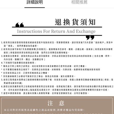
付款後全家取貨
詳細說明
相關推薦
4.訂單成立30分鐘內，如未前往確認交易或遇審核未通過，訂單將自動取
每筆NT$100，滿NT$1,600(含以上)免運費
消。如遇「轉專審核」未通過狀況，表示未達大哥付你分期系統評分，恕無
法說明評估內容。
付款後萊爾富取貨
【繳款方式說明】
1.分期款項不併入電信帳單，「大哥付你分期」於每月結算日後寄送繳費提
每筆NT$100，滿NT$2,000(含以上)免運費
醒簡訊。
2.透過簡訊連結打開帳單後，可選擇「超商條碼／台灣大直營門市／銀行轉
付款後7-11取貨
帳／街口支付／iPASS MONEY」等通路繳費。
每筆NT$100，滿NT$2,000(含以上)免運費
【注意事項】
宅配滿2000免運
1.本服務係由「台灣大哥大股份有限公司」（以下簡稱本公司）所提供，讓
用戶於交易時，得透過本服務購買商品或服務，並由商店將買賣／分期付款
每筆NT$100，滿NT$2,000(含以上)免運費
買賣價金債權讓與本公司後，依約使用本公司帳單繳交帳款。
2.基於同意付款使用「大哥付你分期」之契約關係目的，商店將以您的個人
付款後門市自取
資料（包含姓名、電話或地址）提供予台灣大哥大進項蒐集、處理及利用，
由本公司與您本人進行分期帳單所需資料之確認、核對及更正。
免運費
3.完整用戶服務條款，請詳閱以下連結：
https://oppay.tw/userRule
境外配送
查看運費