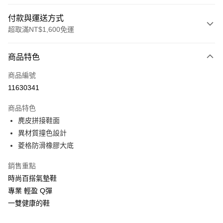
付款與運送方式
超取滿NT$1,600免運
付款方式
商品特色
信用卡一次付款
商品編號
LINE Pay
11630341
Apple Pay
商品特色
街口支付
麂皮拼接鞋面
異材質撞色設計
悠遊付
菱格防滑橡膠大底
Google Pay
銷售重點
大哥付你分期
時尚百搭氣墊鞋
相關說明
專業 輕盈 Q彈
【大哥付你分期使用說明】
一雙健康的鞋
ATM付款
1.本服務由台灣大哥大提供，台灣大哥大用戶可立即使用無須另外申請。
2.付款方式選擇「大哥付你分期」，訂單成立後會自動跳轉到大哥付的交易