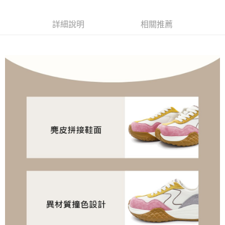
流程，驗證手機門號後，選擇欲分期的期數、繳款截止日，確認付款後即完
運送方式
成交易。
3.實際核准額度、可分期數及費用金額請依後續交易確認頁面所載為準。
付款後全家取貨
詳細說明
相關推薦
4.訂單成立30分鐘內，如未前往確認交易或遇審核未通過，訂單將自動取
每筆NT$100，滿NT$1,600(含以上)免運費
消。如遇「轉專審核」未通過狀況，表示未達大哥付你分期系統評分，恕無
法說明評估內容。
付款後萊爾富取貨
【繳款方式說明】
1.分期款項不併入電信帳單，「大哥付你分期」於每月結算日後寄送繳費提
每筆NT$100，滿NT$2,000(含以上)免運費
醒簡訊。
2.透過簡訊連結打開帳單後，可選擇「超商條碼／台灣大直營門市／銀行轉
付款後7-11取貨
帳／街口支付／iPASS MONEY」等通路繳費。
每筆NT$100，滿NT$2,000(含以上)免運費
【注意事項】
宅配滿2000免運
1.本服務係由「台灣大哥大股份有限公司」（以下簡稱本公司）所提供，讓
用戶於交易時，得透過本服務購買商品或服務，並由商店將買賣／分期付款
每筆NT$100，滿NT$2,000(含以上)免運費
買賣價金債權讓與本公司後，依約使用本公司帳單繳交帳款。
2.基於同意付款使用「大哥付你分期」之契約關係目的，商店將以您的個人
付款後門市自取
資料（包含姓名、電話或地址）提供予台灣大哥大進項蒐集、處理及利用，
由本公司與您本人進行分期帳單所需資料之確認、核對及更正。
免運費
3.完整用戶服務條款，請詳閱以下連結：
https://oppay.tw/userRule
境外配送
查看運費