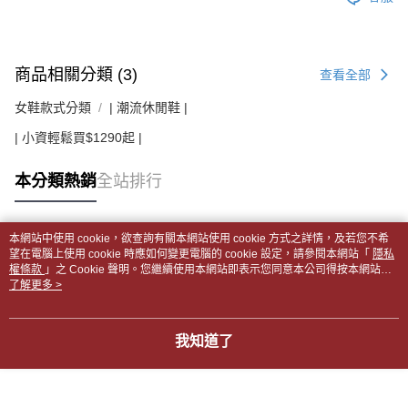
商品相關分類 (3)
查看全部
女鞋款式分類
| 潮流休閒鞋 |
| 小資輕鬆買$1290起 |
本分類熱銷
全站排行
本網站中使用 cookie，欲查詢有關本網站使用 cookie 方式之詳情，及若您不希
熱門標籤
望在電腦上使用 cookie 時應如何變更電腦的 cookie 設定，請參閱本網站「
隱私
權條款
」之 Cookie 聲明。您繼續使用本網站即表示您同意本公司得按本網站使
用條款之 Cookie 聲明使用 cookie。
了解更多 >
我知道了