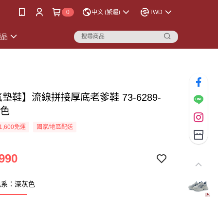
0
中文 (繁體)
TWD
襪品
氣墊鞋】流線拼接厚底老爹鞋 73-6289-
灰色
1,600免運
國家/地區配送
990
色系：深灰色