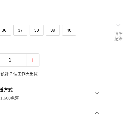
36
37
38
39
40
清除
紀錄
預計 7 個工作天出貨
送方式
1,600免運
次付款