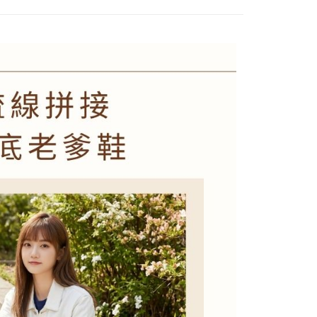
00，滿NT$2,000(含以上)免運費
訊連結打開帳單後，可選擇「超商條碼／台灣大直營門市／銀行轉
付／iPASS MONEY」等通路繳費。
1取貨
項】
00，滿NT$2,000(含以上)免運費
係由「台灣大哥大股份有限公司」（以下簡稱本公司）所提供，讓
易時，得透過本服務購買商品或服務，並由商店將買賣／分期付
00免運
金債權讓與本公司後，依約使用本公司帳單繳交帳款。
00，滿NT$2,000(含以上)免運費
意付款使用「大哥付你分期」之契約關係目的，商店將以您的個人
含姓名、電話或地址）提供予台灣大哥大進項蒐集、處理及利
市自取
公司與您本人進行分期帳單所需資料之確認、核對及更正。
戶服務條款，請詳閱以下連結：
https://oppay.tw/userRule
查看運費