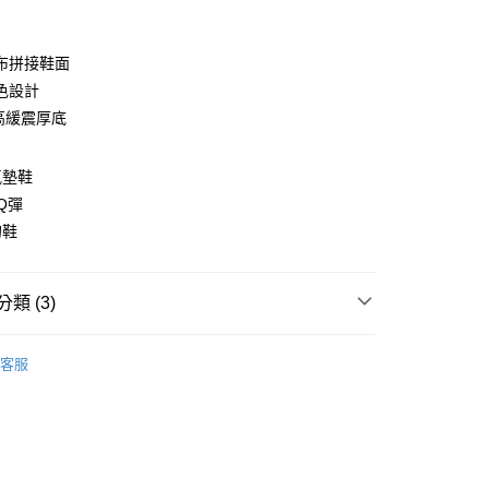
布拼接鞋面
色設計
高緩震厚底
氣墊鞋
y
Q彈
分期
的鞋
你分期使用說明】
由台灣大哥大提供，台灣大哥大用戶可立即使用無須另外申請。
類 (3)
式選擇「大哥付你分期」，訂單成立後會自動跳轉到大哥付的交易
證手機門號後，選擇欲分期的期數、繳款截止日，確認付款後即
分類
。
| 潮流休閒鞋 |
客服
准額度、可分期數及費用金額請依後續交易確認頁面所載為準。
$1290起 |
立30分鐘內，如未前往確認交易或遇審核未通過，訂單將自動取
家取貨
「轉專審核」未通過狀況，表示未達大哥付你分期系統評分，恕
00，滿NT$1,600(含以上)免運費
評估內容。
式說明】
爾富取貨
項不併入電信帳單，「大哥付你分期」於每月結算日後寄送繳費提