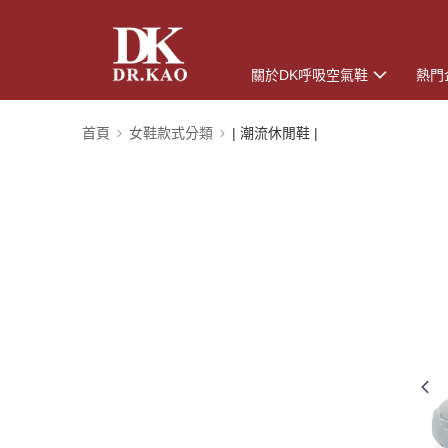
關於DK呼吸空氣鞋
熱門
首頁
女鞋款式分類
| 潮流休閒鞋 |