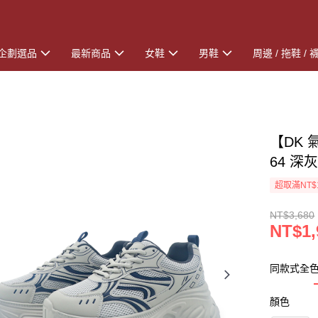
企劃選品
最新商品
女鞋
男鞋
周邊 / 拖鞋 / 
【DK 
64 深
超取滿NT$
NT$3,680
NT$1,
同款式全
顏色