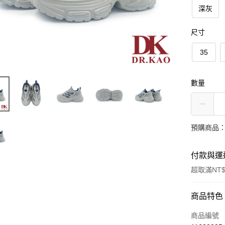
深灰
尺寸
35
數量
預購商品：
付款與運
超取滿NT$
付款方式
商品特色
信用卡一
商品編號