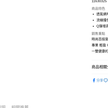
11630325
LINE Pay
商品特色
Apple Pay
透氣網
流線撞
街口支付
Q彈增
悠遊付
銷售重點
時尚百搭
Google Pa
專業 輕盈 
大哥付你
一雙健康
相關說明
【大哥付
ATM付款
1.本服務
商品相關分
2.付款方
流程，驗
女鞋款式
完成交易
運送方式
分享
3.實際核
| 小資輕鬆買
4.訂單成
付款後全
消。如遇
新品上市
每筆NT$1
無法說明
【繳款方
付款後萊
1.分期款
醒簡訊。
說明
相關推薦