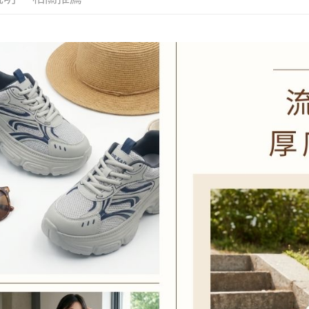
每筆NT$1
2.透過簡
帳／街口支
付款後7-1
【注意事
每筆NT$1
1.本服務
用戶於交
宅配滿20
款買賣價
每筆NT$1
2.基於同
資料（包
付款後門
用，由本
3.完整用
免運費
境外配送