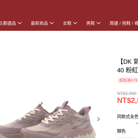
企劃選品
最新商品
女鞋
男鞋
周邊 / 拖鞋 / 
【DK 
40 粉
超取滿NT$
NT$2,980
NT$2,
同款式全
顏色