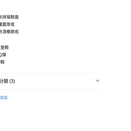
布拼接鞋面
緩震厚底
防滑橡膠底
氣墊鞋
y
Q彈
分期
的鞋
你分期使用說明】
由台灣大哥大提供，台灣大哥大用戶可立即使用無須另外申請。
類 (3)
式選擇「大哥付你分期」，訂單成立後會自動跳轉到大哥付的交易
證手機門號後，選擇欲分期的期數、繳款截止日，確認付款後即
分類
。
| 潮流休閒鞋 |
客服
准額度、可分期數及費用金額請依後續交易確認頁面所載為準。
$1290起 |
立30分鐘內，如未前往確認交易或遇審核未通過，訂單將自動取
家取貨
「轉專審核」未通過狀況，表示未達大哥付你分期系統評分，恕
00，滿NT$1,600(含以上)免運費
評估內容。
式說明】
爾富取貨
項不併入電信帳單，「大哥付你分期」於每月結算日後寄送繳費提