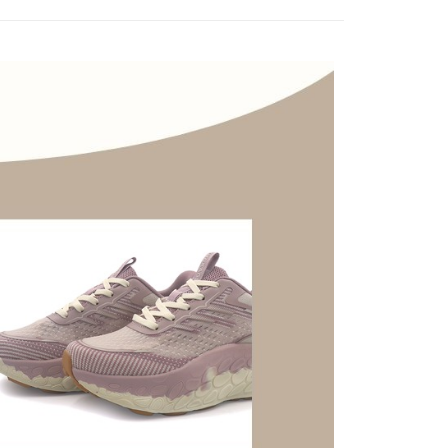
00，滿NT$2,000(含以上)免運費
訊連結打開帳單後，可選擇「超商條碼／台灣大直營門市／銀行轉
付／iPASS MONEY」等通路繳費。
1取貨
項】
00，滿NT$2,000(含以上)免運費
係由「台灣大哥大股份有限公司」（以下簡稱本公司）所提供，讓
易時，得透過本服務購買商品或服務，並由商店將買賣／分期付
00免運
金債權讓與本公司後，依約使用本公司帳單繳交帳款。
00，滿NT$2,000(含以上)免運費
意付款使用「大哥付你分期」之契約關係目的，商店將以您的個人
含姓名、電話或地址）提供予台灣大哥大進項蒐集、處理及利
市自取
公司與您本人進行分期帳單所需資料之確認、核對及更正。
戶服務條款，請詳閱以下連結：
https://oppay.tw/userRule
查看運費