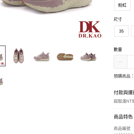
粉紅
尺寸
35
數量
預購商品：
付款與運
超取滿NT$
付款方式
商品特色
信用卡一
商品編號