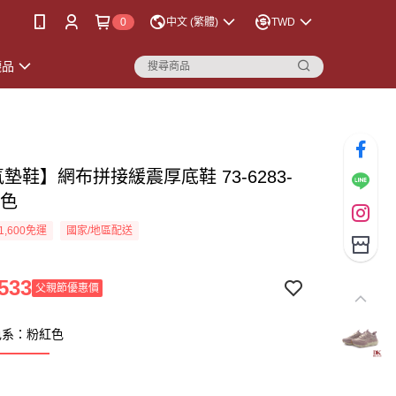
0
中文 (繁體)
TWD
襪品
氣墊鞋】網布拼接緩震厚底鞋 73-6283-
紅色
1,600免運
國家/地區配送
533
父親節優惠價
色系：粉紅色