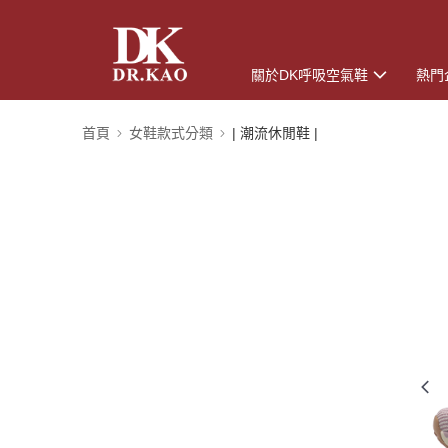
關於DK呼吸空氣鞋
熱門
首頁
女鞋款式分類
| 潮流休閒鞋 |