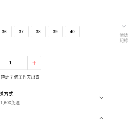
36
37
38
39
40
清除
紀錄
預計 7 個工作天出貨
送方式
1,600免運
次付款