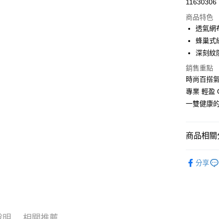
11630306
LINE Pay
商品特色
Apple Pay
透氣網
蜂巢式
街口支付
深刻紋
悠遊付
銷售重點
時尚百搭
Google Pa
專業 輕盈 
大哥付你
一雙健康
相關說明
【大哥付
ATM付款
1.本服務
商品相關分
2.付款方
流程，驗
女鞋款式
完成交易
運送方式
分享
3.實際核
| 小資輕鬆買
4.訂單成
付款後全
消。如遇
新品上市
每筆NT$1
無法說明
【繳款方
付款後萊
1.分期款
醒簡訊。
說明
相關推薦