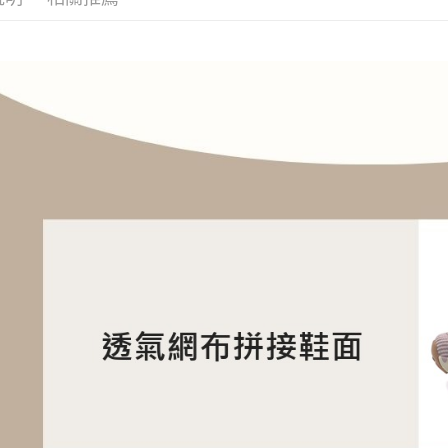
每筆NT$1
2.透過簡
帳／街口支
付款後7-1
【注意事
每筆NT$1
1.本服務
用戶於交
宅配滿20
款買賣價
每筆NT$1
2.基於同
資料（包
付款後門
用，由本
3.完整用
免運費
境外配送