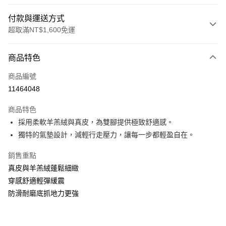
付款與運送方式
超取滿NT$1,600免運
付款方式
商品特色
信用卡一次付款
商品編號
LINE Pay
11464048
Apple Pay
商品特色
街口支付
採用柔軟羊羔絨與真皮，為雙腳提供極致舒適感。
獨特的氣墊設計，減輕行走壓力，讓每一步都輕盈自在。
悠遊付
銷售重點
Google Pay
真皮與羊羔絨蓬鬆細緻
ATM付款
穿感舒適輕彈緩震
防滑耐磨底抓地力更強
運送方式
付款後全家取貨