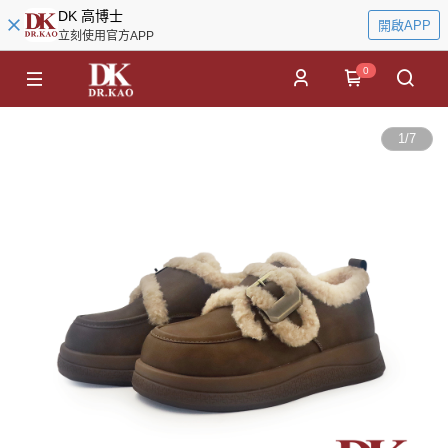
DK 高博士
開啟APP
立刻使用官方APP
0
1
/
7