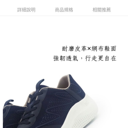
成交易。
3.實際核准額度、可分期數及費用金額請依後續交易確認頁面所載為準。
付款後全家取貨
詳細說明
商品規格
相關推薦
4.訂單成立30分鐘內，如未前往確認交易或遇審核未通過，訂單將自動取
每筆NT$100，滿NT$1,600(含以上)免運費
消。如遇「轉專審核」未通過狀況，表示未達大哥付你分期系統評分，恕無
法說明評估內容。
付款後萊爾富取貨
【繳款方式說明】
1.分期款項不併入電信帳單，「大哥付你分期」於每月結算日後寄送繳費提
每筆NT$100，滿NT$2,000(含以上)免運費
醒簡訊。
2.透過簡訊連結打開帳單後，可選擇「超商條碼／台灣大直營門市／銀行轉
付款後7-11取貨
帳／街口支付／iPASS MONEY」等通路繳費。
每筆NT$100，滿NT$2,000(含以上)免運費
【注意事項】
宅配滿2000免運
1.本服務係由「台灣大哥大股份有限公司」（以下簡稱本公司）所提供，讓
用戶於交易時，得透過本服務購買商品或服務，並由商店將買賣／分期付款
每筆NT$100，滿NT$2,000(含以上)免運費
買賣價金債權讓與本公司後，依約使用本公司帳單繳交帳款。
2.基於同意付款使用「大哥付你分期」之契約關係目的，商店將以您的個人
付款後門市自取
資料（包含姓名、電話或地址）提供予台灣大哥大進項蒐集、處理及利用，
由本公司與您本人進行分期帳單所需資料之確認、核對及更正。
免運費
3.完整用戶服務條款，請詳閱以下連結：
https://oppay.tw/userRule
境外配送
查看運費