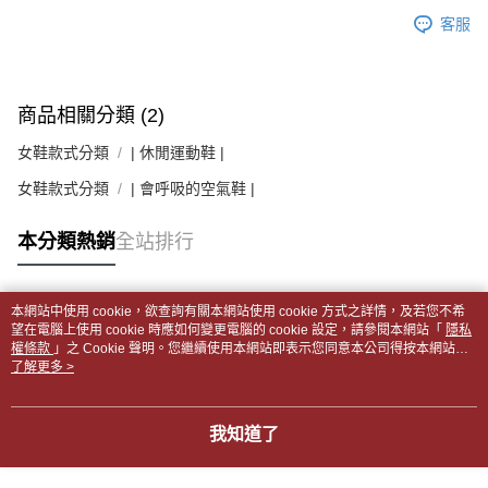
客服
商品相關分類 (2)
女鞋款式分類
| 休閒運動鞋 |
女鞋款式分類
| 會呼吸的空氣鞋 |
本分類熱銷
全站排行
本網站中使用 cookie，欲查詢有關本網站使用 cookie 方式之詳情，及若您不希
熱門標籤
望在電腦上使用 cookie 時應如何變更電腦的 cookie 設定，請參閱本網站「
隱私
權條款
」之 Cookie 聲明。您繼續使用本網站即表示您同意本公司得按本網站使
用條款之 Cookie 聲明使用 cookie。
了解更多 >
我知道了