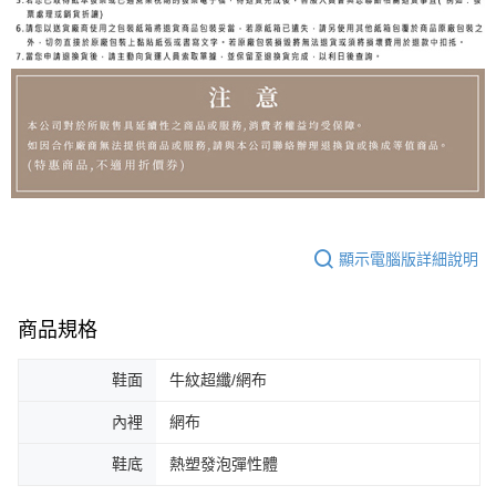
顯示電腦版詳細說明
商品規格
鞋面
牛紋超纖/網布
內裡
網布
鞋底
熱塑發泡彈性體