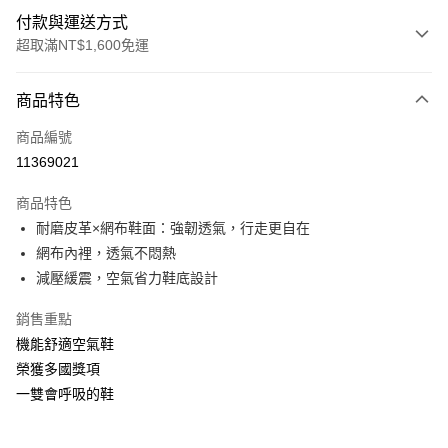
付款與運送方式
超取滿NT$1,600免運
付款方式
商品特色
信用卡一次付款
商品編號
LINE Pay
11369021
Apple Pay
商品特色
街口支付
耐磨皮革×網布鞋面：強韌透氣，行走更自在
網布內裡，透氣不悶熱
悠遊付
減壓緩震，空氣省力鞋底設計
Google Pay
銷售重點
大哥付你分期
機能舒適空氣鞋
相關說明
榮獲多國獎項
【大哥付你分期使用說明】
一雙會呼吸的鞋
ATM付款
1.本服務由台灣大哥大提供，台灣大哥大用戶可立即使用無須另外申請。
2.付款方式選擇「大哥付你分期」，訂單成立後會自動跳轉到大哥付的交易
流程，驗證手機門號後，選擇欲分期的期數、繳款截止日，確認付款後即完
運送方式