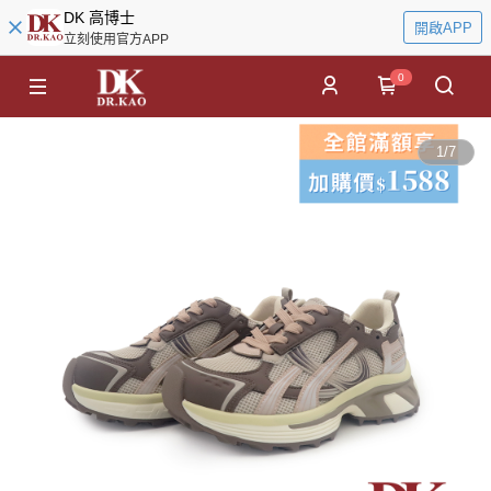
DK 高博士
開啟APP
立刻使用官方APP
0
1
/
7