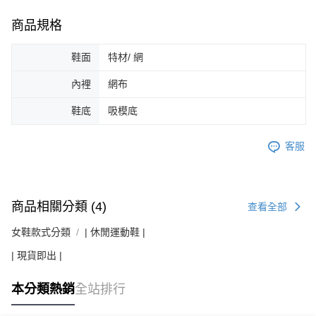
商品規格
鞋面
特材/ 網
內裡
網布
鞋底
吸模底
客服
商品相關分類 (4)
查看全部
女鞋款式分類
| 休閒運動鞋 |
| 現貨即出 |
本分類熱銷
全站排行