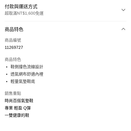
付款與運送方式
超取滿NT$1,600免運
付款方式
商品特色
信用卡一次付款
商品編號
LINE Pay
11269727
Apple Pay
商品特色
街口支付
鞋側撞色流線設計
透氣網布舒適內裡
悠遊付
輕量氣墊鞋底
Google Pay
銷售重點
ATM付款
時尚百搭氣墊鞋
專業 輕盈 Q彈
運送方式
一雙健康的鞋
付款後全家取貨
每筆NT$100，滿NT$1,600(含以上)免運費