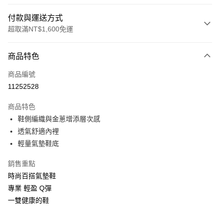
付款與運送方式
超取滿NT$1,600免運
付款方式
商品特色
信用卡一次付款
商品編號
LINE Pay
11252528
Apple Pay
商品特色
街口支付
鞋側編織與金蔥增添層次感
透氣舒適內裡
悠遊付
輕量氣墊鞋底
Google Pay
銷售重點
ATM付款
時尚百搭氣墊鞋
專業 輕盈 Q彈
運送方式
一雙健康的鞋
付款後全家取貨