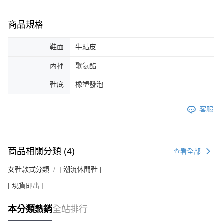
商品規格
鞋面
牛貼皮
內裡
聚氨酯
鞋底
橡塑發泡
客服
商品相關分類 (4)
查看全部
女鞋款式分類
| 潮流休閒鞋 |
| 現貨即出 |
本分類熱銷
全站排行