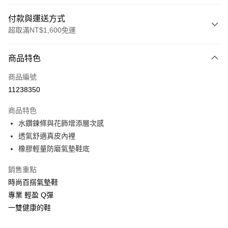
付款與運送方式
超取滿NT$1,600免運
付款方式
商品特色
信用卡一次付款
商品編號
LINE Pay
11238350
Apple Pay
商品特色
街口支付
水鑽鍊條與花飾增添層次感
透氣舒適真皮內裡
悠遊付
橡膠輕量防磨氣墊鞋底
Google Pay
銷售重點
ATM付款
時尚百搭氣墊鞋
專業 輕盈 Q彈
運送方式
一雙健康的鞋
付款後全家取貨