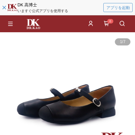
DK 高博士
アプリを起動
いますぐ公式アプリを使用する
0
1
/
7