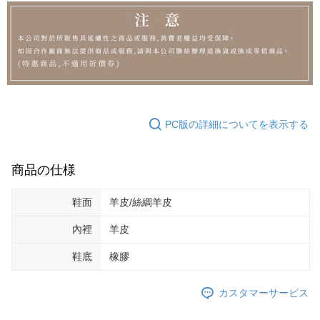
PC版の詳細についてを表示する
商品の仕様
鞋面
羊皮/絲綢羊皮
內裡
羊皮
鞋底
橡膠
カスタマーサービス