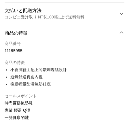
支払いと配送方法
コンビニ受け取り NT$1,600以上で送料無料
お支払い方法
商品の特徴
クレジットカード1回払い
商品番号
LINE Pay
11195955
Apple Pay
商品の特徴
JKOPAY
小香風鞋面配上閃鑽蝴蝶結設計
透氣舒適真皮內裡
Easy Wallet
橡膠輕量防滑氣墊鞋底
Google Pay
セールスポイント
ATM払い
時尚百搭氣墊鞋
專業 輕盈 Q彈
配送方法
一雙健康的鞋
付款後全家取貨