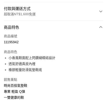
付款與運送方式
超取滿NT$1,600免運
付款方式
商品特色
信用卡一次付款
商品編號
LINE Pay
11195942
Apple Pay
商品特色
街口支付
小香風鞋面配上閃鑽蝴蝶結設計
透氣舒適真皮內裡
悠遊付
橡膠輕量防滑氣墊鞋底
Google Pay
銷售重點
ATM付款
時尚百搭氣墊鞋
專業 輕盈 Q彈
運送方式
一雙健康的鞋
付款後全家取貨