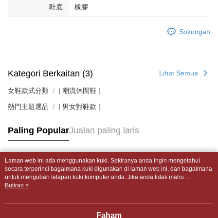
鞋底
橡膠
Sokongan
Kategori Berkaitan (3)
Lihat Semua
女鞋款式分類
| 潮流休閒鞋 |
熱門主題選品
| 男女對鞋款 |
Paling Popular
Jualan paling laris
Laman web ini ada menggunakan kuki. Sekiranya anda ingin mengetahui
Tag Popular
secara terperinci bagaimana kuki digunakan di laman web ini, dan bagaimana
untuk mengubah tetapan kuki komputer anda. Jika anda tidak mahu
menggunakan kuki di komputer anda, sila rujuk penerangan mengenai kuki.
Butiran >
Dasar Privasi
Laman web ini ada menggunakan kuki. Sekiranya anda ingin
mengetahui secara terperinci bagaimana kuki digunakan di laman web ini,
dan bagaimana untuk mengubah tetapan kuki komputer anda. Jika anda tidak
Faham