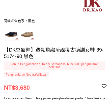
同款式全色系：黑色
【DK空氣鞋】透氣飛織流線復古德訓女鞋 89-
5174-90 黑色
Penuh Pengambilan di Kedai Serbaneka, NT$1,600 penghataran
percuma
Penghantaran Negara/Wilayah
NT$3,680
Pra-pesanan Item：Anggaran penghantaran pada 7 hari bekerja.