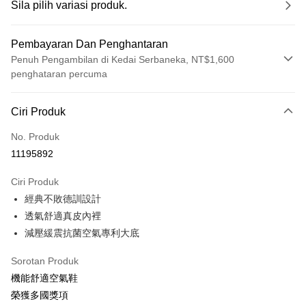
Sila pilih variasi produk.
Pembayaran Dan Penghantaran
Penuh Pengambilan di Kedai Serbaneka, NT$1,600
penghataran percuma
Kaedah Pembayaran
Ciri Produk
Kad Kredit (Bayaran Penuh)
No. Produk
LINE Pay
11195892
Apple Pay
Ciri Produk
JKOPAY
經典不敗德訓設計
透氣舒適真皮內裡
Easy Wallet
減壓緩震抗菌空氣專利大底
Google Pay
Sorotan Produk
Pemindahan ATM
機能舒適空氣鞋
榮獲多國獎項
Pilihan Penghantaran