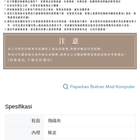
Paparkan Butiran Mod Komputer
Spesifikasi
鞋面
飛織布
內裡
豬皮