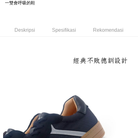
一雙會呼吸的鞋
付款後全家取貨
NT$100/pesanan | Penghantaran percuma untuk pesanan
NT$1,600 atau lebih
Deskripsi
Spesifikasi
Rekomendasi
付款後萊爾富取貨
NT$100/pesanan | Penghantaran percuma untuk pesanan
NT$2,000 atau lebih
付款後7-11取貨
NT$100/pesanan | Penghantaran percuma untuk pesanan
NT$2,000 atau lebih
宅配滿2000免運
NT$100/pesanan | Penghantaran percuma untuk pesanan
NT$2,000 atau lebih
付款後門市自取
Penghantaran percuma
境外配送
Kadar Penghantaran