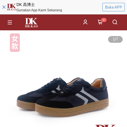
DK 高博士
Buka APP
Gunakan App Kami Sekarang
0
1
/
7