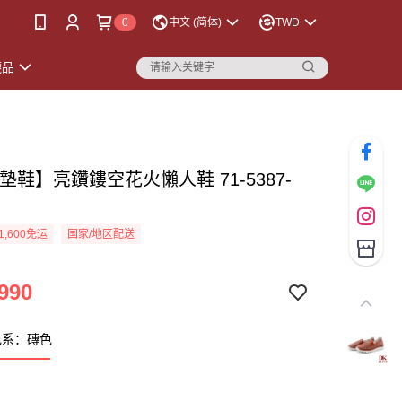
0
中文 (简体)
TWD
襪品
墊鞋】亮鑽鏤空花火懶人鞋 71-5387-
色
1,600免运
国家/地区配送
990
色系：磚色