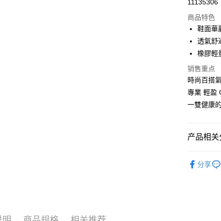
11135306
LINE Pay
商品特色
Apple Pay
鞋面華
透氣舒
街口支付
橡膠輕
悠遊付
销售重点
時尚百搭
Google Pa
專業 輕盈 
ATM付款
一雙健康
运送方式
产品相关分
付款後全
女鞋款式
每笔NT$1
分享
熱門主題
付款後萊
| 小資輕鬆買
每笔NT$1
付款後7-1
说明
商品规格
相关推荐