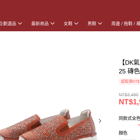
企劃選品
最新商品
女鞋
男鞋
周邊 / 拖鞋 / 
【DK氣
25 磚
超取满NT$
NT$3,480
NT$1,
同款式全
顏色