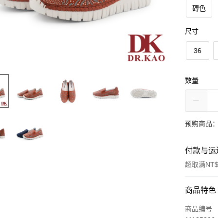
磚色
尺寸
36
数量
预购商品：
付款与运
超取满NT$
付款方式
商品特色
信用卡一
商品编号