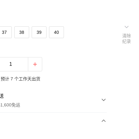
37
38
39
40
清除
纪录
预计 7 个工作天出货
送
1,600免运
次付款