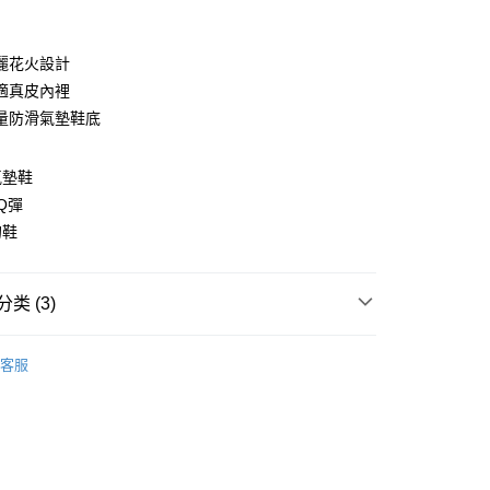
麗花火設計
適真皮內裡
量防滑氣墊鞋底
氣墊鞋
y
Q彈
的鞋
类 (3)
家取貨
分類
| 娃娃鞋 / 淑女鞋 |
00，满NT$1,600(含以上)免运费
客服
選品
| 穿脫方便懶人鞋款 |
爾富取貨
$1290起 |
00，满NT$2,000(含以上)免运费
1取貨