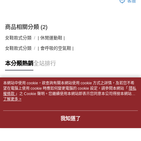
客服
商品相關分類 (2)
女鞋款式分類
| 休閒運動鞋 |
女鞋款式分類
| 會呼吸的空氣鞋 |
本分類熱銷
全站排行
本網站中使用 cookie，欲查詢有關本網站使用 cookie 方式之詳情，及若您不希
熱門標籤
望在電腦上使用 cookie 時應如何變更電腦的 cookie 設定，請參閱本網站「
隱私
權條款
」之 Cookie 聲明。您繼續使用本網站即表示您同意本公司得按本網站使
用條款之 Cookie 聲明使用 cookie。
了解更多 >
我知道了