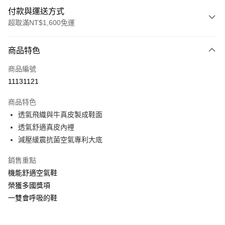
付款與運送方式
超取滿NT$1,600免運
付款方式
商品特色
信用卡一次付款
商品編號
LINE Pay
11131121
Apple Pay
商品特色
街口支付
透氣飛織與牛真皮製成鞋面
透氣舒適真皮內裡
悠遊付
減壓緩震抗菌空氣專利大底
Google Pay
銷售重點
ATM付款
機能舒適空氣鞋
榮獲多國獎項
運送方式
一雙會呼吸的鞋
付款後全家取貨
每筆NT$100，滿NT$1,600(含以上)免運費