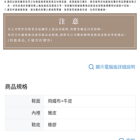
顯示電腦版詳細說明
商品規格
鞋面
飛織布+牛皮
內裡
豬皮
鞋底
橡膠