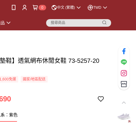
0
中文 (繁體)
TWD
襪品
墊鞋】透氣網布休閒女鞋 73-5257-20
1,600免運
國家/地區配送
690
色系：紫色