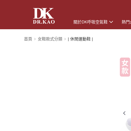
關於DK呼吸空氣鞋
熱門
首頁
女鞋款式分類
| 休閒運動鞋 |