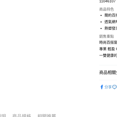
11046107
LINE Pay
商品特色
Apple Pay
簡約百
透氣網
街口支付
熱塑發
悠遊付
銷售重點
時尚百搭
Google Pa
專業 輕盈 
ATM付款
一雙健康
運送方式
商品相關分
付款後全
女鞋款式
每筆NT$1
分享
熱門主題
付款後萊
| 小資輕鬆買
每筆NT$1
付款後7-1
說明
商品規格
相關推薦