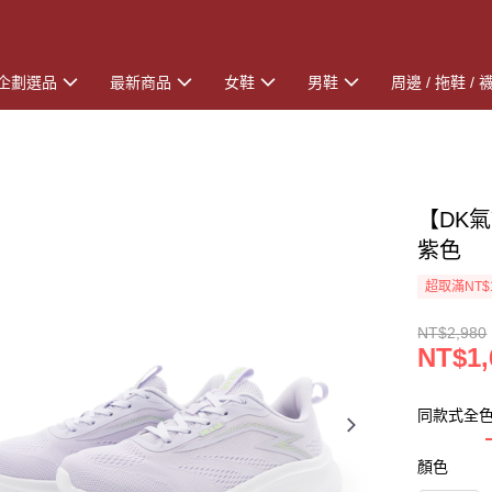
企劃選品
最新商品
女鞋
男鞋
周邊 / 拖鞋 / 
【DK氣
紫色
超取滿NT$
NT$2,980
NT$1,
同款式全
顏色