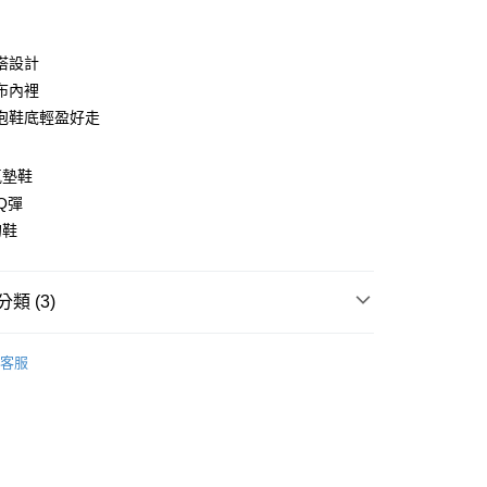
搭設計
布內裡
泡鞋底輕盈好走
氣墊鞋
y
Q彈
的鞋
類 (3)
家取貨
分類
| 休閒運動鞋 |
00，滿NT$1,600(含以上)免運費
客服
選品
| 男女對鞋款 |
爾富取貨
$1290起 |
00，滿NT$2,000(含以上)免運費
1取貨