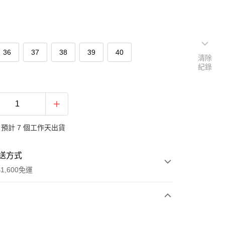
36
37
38
39
40
清除
紀錄
預計 7 個工作天出貨
送方式
1,600免運
次付款