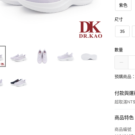
紫色
尺寸
35
數量
預購商品：
付款與運
超取滿NT$
付款方式
商品特色
信用卡一
商品編號