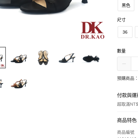
黑色
尺寸
36
數量
預購商品：
付款與運
超取滿NT$
付款方式
商品特色
信用卡一
商品編號