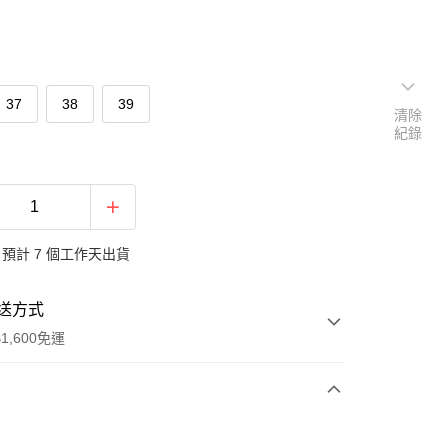
37
38
39
清除
紀錄
預計 7 個工作天出貨
送方式
1,600免運
次付款