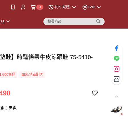
0
中文 (繁體)
TWD
襪品
墊鞋】時髦條帶牛皮涼跟鞋 75-5410-
色
1,600免運
國家/地區配送
490
色系：黑色