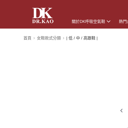
關於DK呼吸空氣鞋
熱門
首頁
女鞋款式分類
| 低 / 中 / 高跟鞋 |