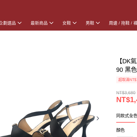
企劃選品
最新商品
女鞋
男鞋
周邊 / 拖鞋 / 
【DK氣
90 黑
超取滿NT$
NT$3,680
NT$1,
同款式全
顏色