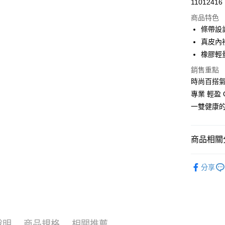
11012416
LINE Pay
商品特色
Apple Pay
條帶設
真皮內
街口支付
橡膠輕
悠遊付
銷售重點
時尚百搭
Google Pa
專業 輕盈 
ATM付款
一雙健康
運送方式
商品相關分
付款後全
女鞋款式
每筆NT$1
分享
| 小資輕鬆買
付款後萊
每筆NT$1
付款後7-1
說明
商品規格
相關推薦