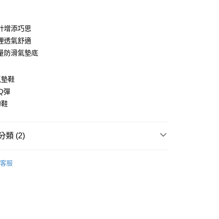
計增添巧思
裡透氣舒適
量防滑氣墊底
氣墊鞋
y
Q彈
的鞋
類 (2)
家取貨
分類
| 低 / 中 / 高跟鞋 |
00，滿NT$1,600(含以上)免運費
客服
$1290起 |
爾富取貨
00，滿NT$2,000(含以上)免運費
1取貨