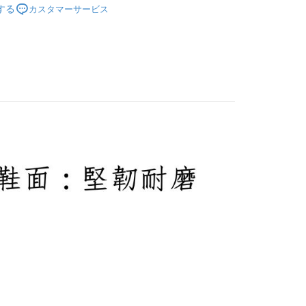
1取貨
する
カスタマーサービス
分類
| 會呼吸的空氣鞋 |
$100、NT$2,000以上で送料無料
00免運
$100、NT$2,000以上で送料無料
市自取
送料を確認