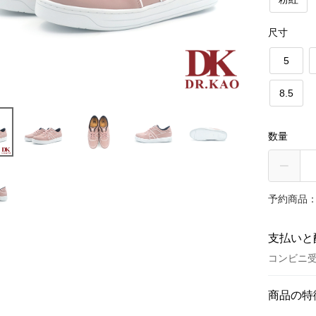
尺寸
5
8.5
数量
予約商品：
支払いと
コンビニ受
お支払い
商品の特