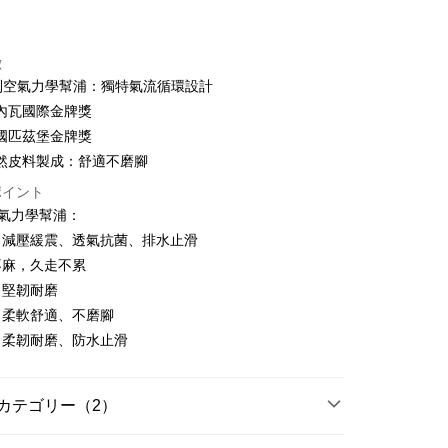
カード1回払い
徴
專利空氣力學幫浦：獨特氣流循環設計
內瓦國際金牌獎
國匹茲堡金牌獎
t
然皮料製成：舒適不磨腳
y
ポイント
空氣力學幫浦：
、減壓緩震、透氣抗菌、排水止滑
不麻，久走不累
：堅韌耐磨
：柔軟舒適、不磨腳
家取貨
：柔韌耐磨、防水止滑
$100、NT$1,600以上で送料無料
爾富取貨
カテゴリー（2）
$100、NT$2,000以上で送料無料
分類
| 潮流休閒鞋 |