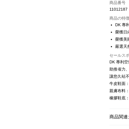
クレジット
商品番号
11012187
LINE Pay
商品の特
Apple Pay
DK 
榮獲日
JKOPAY
榮獲美
Easy Walle
嚴選天
Google Pa
セールス
DK 專利
ATM払い
助推省力
讓您久站
配送方法
牛皮鞋面
親膚布料
付款後全
橡膠鞋底
配送毎にNT
付款後萊
商品関連
配送毎にNT
女鞋款式