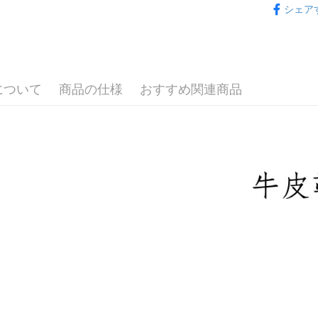
付款後7-1
シェア
女鞋款式
配送毎にNT
宅配滿20
配送毎にNT
について
商品の仕様
おすすめ関連商品
付款後門
送料無料
境外配送