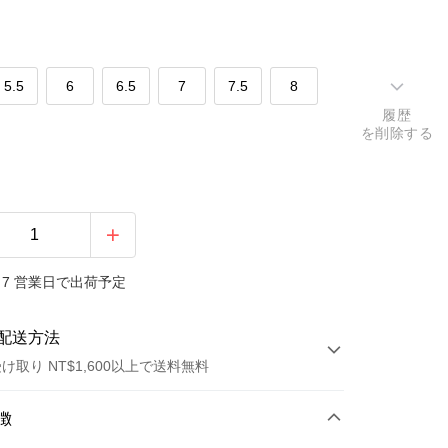
5.5
6
6.5
7
7.5
8
履歴
を削除する
7 営業日で出荷予定
配送方法
け取り NT$1,600以上で送料無料
方法
徴