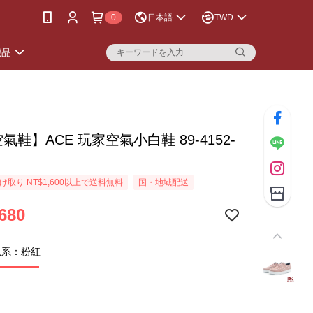
0
日本語
TWD
襪品
空氣鞋】ACE 玩家空氣小白鞋 89-4152-
紅
取り NT$1,600以上で送料無料
国・地域配送
680
色系：粉紅