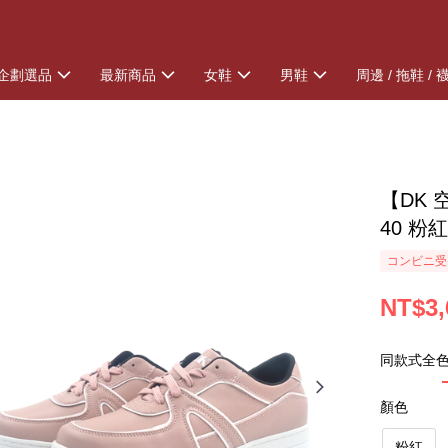
企劃選品
最新商品
女鞋
男鞋
周邊 / 拖鞋 / 
【DK 
40 粉
コンビニ受け
NT$3,
同款式全
顏色
粉紅