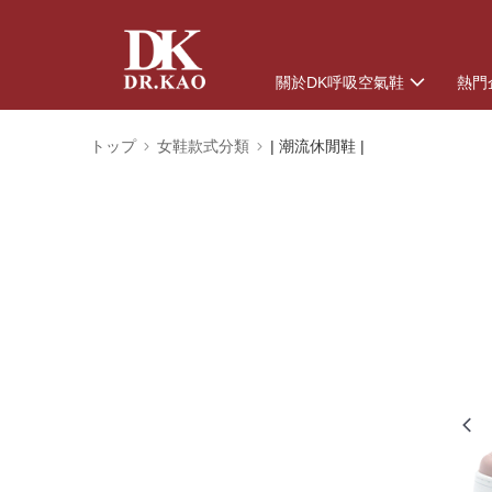
關於DK呼吸空氣鞋
熱門
トップ
女鞋款式分類
| 潮流休閒鞋 |