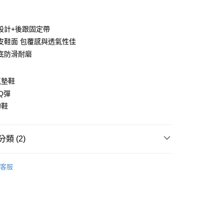
設計+後跟固定帶
皮鞋面 包覆感與透氣性佳
底防滑耐磨
氣墊鞋
y
Q彈
的鞋
類 (2)
家取貨
分類
| 涼鞋 |
00，滿NT$1,600(含以上)免運費
客服
$1290起 |
爾富取貨
00，滿NT$2,000(含以上)免運費
1取貨