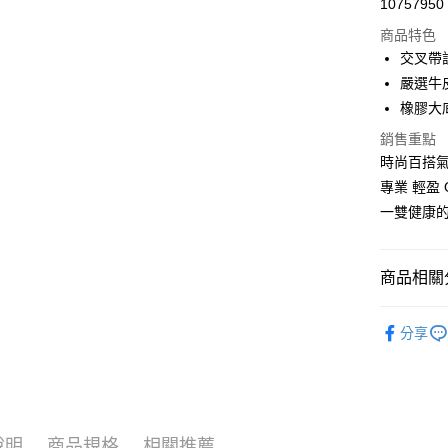
10757950
LINE Pay
商品特色
Apple Pay
交叉帶
嚴選牛
街口支付
橡膠大
悠遊付
銷售重點
時尚百搭
Google Pa
專業 輕盈 
ATM付款
一雙健康
運送方式
商品相關分
付款後全
男鞋款式
每筆NT$1
分享
| 小資輕鬆買
付款後萊
每筆NT$1
付款後7-1
說明
商品規格
相關推薦