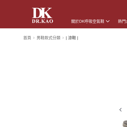
關於DK呼吸空氣鞋
熱門
首頁
男鞋款式分類
| 涼鞋 |