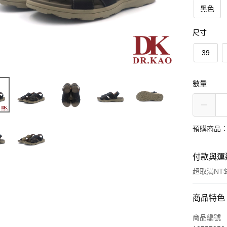
黑色
尺寸
39
數量
預購商品：
付款與運
超取滿NT$
付款方式
商品特色
信用卡一
商品編號