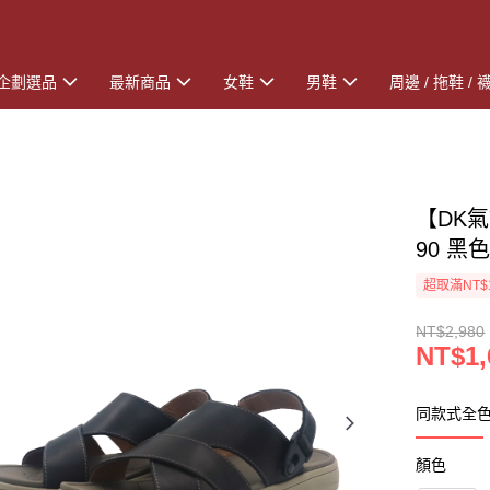
企劃選品
最新商品
女鞋
男鞋
周邊 / 拖鞋 / 
【DK氣
90 黑
超取滿NT$
NT$2,980
NT$1,
同款式全
顏色