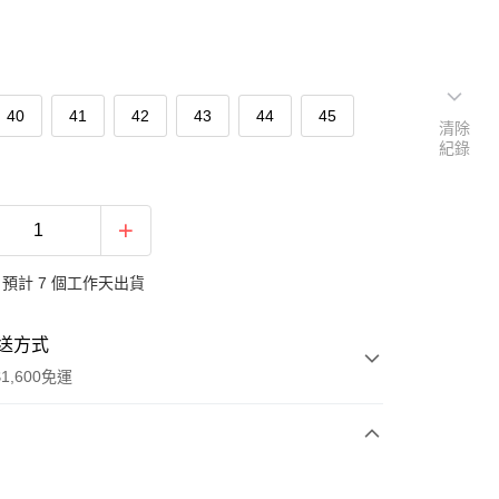
40
41
42
43
44
45
清除
紀錄
預計 7 個工作天出貨
送方式
1,600免運
次付款