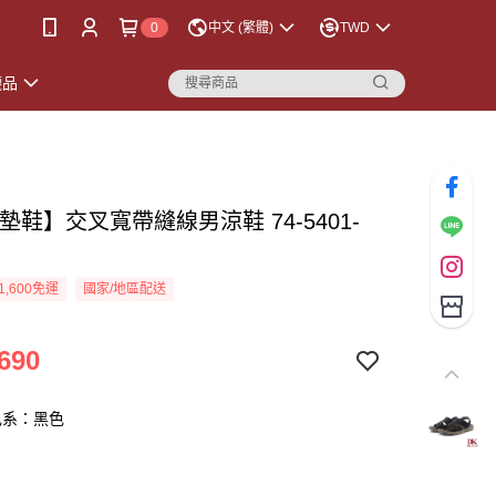
0
中文 (繁體)
TWD
襪品
墊鞋】交叉寬帶縫線男涼鞋 74-5401-
色
1,600免運
國家/地區配送
690
色系：黑色