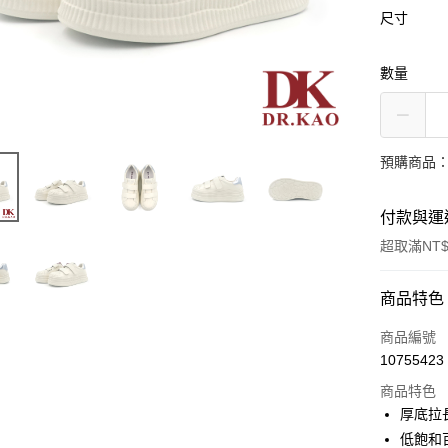
尺寸
數量
預購商品：
付款與運
超取滿NT$
付款方式
商品特色
信用卡一
商品編號
10755423
LINE Pay
商品特色
Apple Pay
厚底拉
低飽和
街口支付