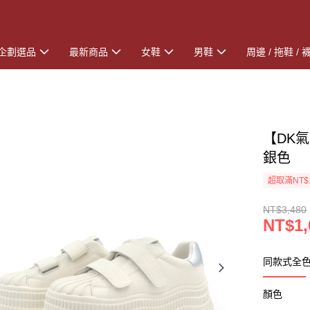
企劃選品
最新商品
女鞋
男鞋
周邊 / 拖鞋 / 
【DK氣
銀色
超取滿NT$
NT$3,480
NT$1,
同款式全
顏色