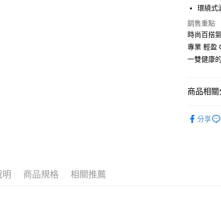
環繞式
悠遊付
銷售重點
時尚百搭
Google Pa
專業 輕盈 
ATM付款
一雙健康
運送方式
商品相關分
付款後全
女鞋款式
每筆NT$1
分享
熱門主題
付款後萊
| 小資輕鬆買
每筆NT$1
| 指定收藏
付款後7-1
說明
商品規格
相關推薦
每筆NT$1
宅配滿20
每筆NT$1