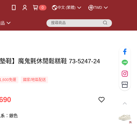
0
中文 (繁體)
TWD
襪品
墊鞋】魔鬼氈休閒鬆糕鞋 73-5247-24
1,600免運
國家/地區配送
690
色系：銀色