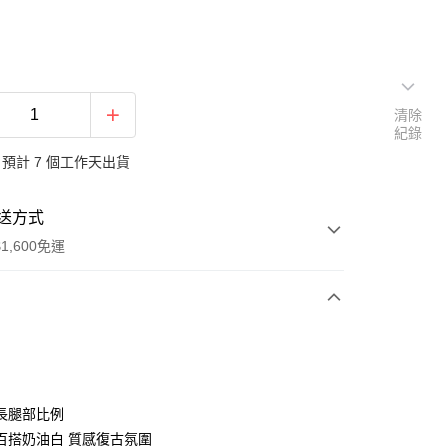
清除
紀錄
預計 7 個工作天出貨
送方式
1,600免運
次付款
長腿部比例
百搭奶油白 質感復古氛圍