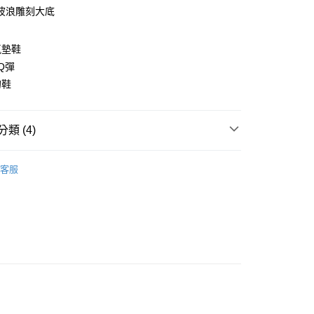
波浪雕刻大底
氣墊鞋
y
Q彈
的鞋
類 (4)
家取貨
分類
| 潮流休閒鞋 |
00，滿NT$1,600(含以上)免運費
客服
選品
| 百搭人氣白鞋 |
爾富取貨
$1290起 |
00，滿NT$2,000(含以上)免運費
鞋款 |
1取貨
00，滿NT$2,000(含以上)免運費
00免運
00，滿NT$2,000(含以上)免運費