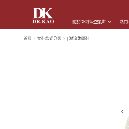
關於DK呼吸空氣鞋
熱門
首頁
女鞋款式分類
| 潮流休閒鞋 |