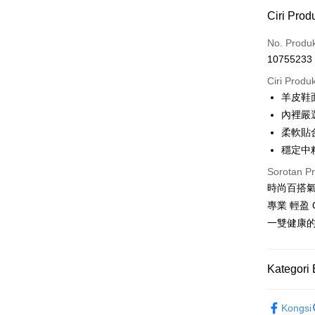
Kaedah 
Ciri Prod
Kad Kredi
No. Produ
10755233
LINE Pay
Ciri Produ
Apple Pay
羊皮鞋
內裡嚴
JKOPAY
柔軟貼
Easy Walle
穩定中
Google Pa
Sorotan P
時尚百搭
Pemindah
專業 輕盈 
一雙健康
Pilihan 
付款後全
Kategori 
NT$100/pe
女鞋款式
NT$1,600 
Kongsi