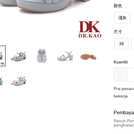
顏色
淺灰
尺寸
38
Kuantiti
Pra-pesan
bekerja.
Pembaya
Penuh Pen
penghatar