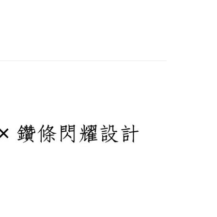
$1290起 |
爾富取貨
sanan | Penghantaran percuma untuk pesanan
atau lebih
1取貨
sanan | Penghantaran percuma untuk pesanan
atau lebih
00免運
sanan | Penghantaran percuma untuk pesanan
atau lebih
市自取
ran percuma
Kadar Penghantaran