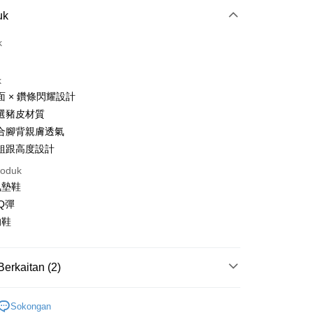
Pembayaran
uk
t (Bayaran Penuh)
k
k
面 × 鑽條閃耀設計
選豬皮材質
合腳背親膚透氣
t
粗跟高度設計
y
roduk
氣墊鞋
an ATM
Q彈
的鞋
Penghantaran
家取貨
Berkaitan (2)
sanan | Penghantaran percuma untuk pesanan
分類
| 露趾涼跟鞋 |
atau lebih
Sokongan