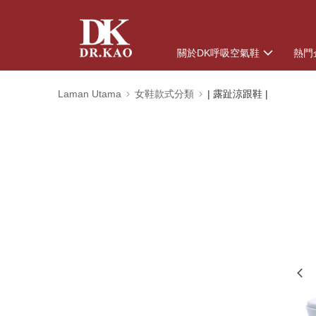
關於DK呼吸空氣鞋
熱門
Laman Utama
女鞋款式分類
| 露趾涼跟鞋 |