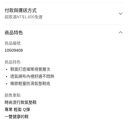
付款與運送方式
超取滿NT$1,600免運
付款方式
商品特色
信用卡一次付款
商品編號
LINE Pay
10509408
Apple Pay
商品特色
街口支付
鞋面打造璀璨視覺層次
透氣網布內裡舒適不悶熱
悠遊付
橡膠輕量防滑氣墊鞋底
Google Pay
銷售重點
ATM付款
時尚流行款氣墊鞋
專業 輕盈 Q彈
運送方式
一雙健康的鞋
付款後全家取貨