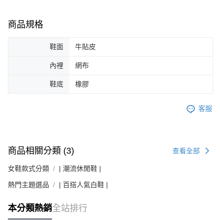
商品規格
鞋面
牛貼皮
內裡
網布
鞋底
橡膠
客服
商品相關分類 (3)
查看全部
女鞋款式分類
| 潮流休閒鞋 |
熱門主題選品
| 百搭人氣白鞋 |
本分類熱銷
全站排行