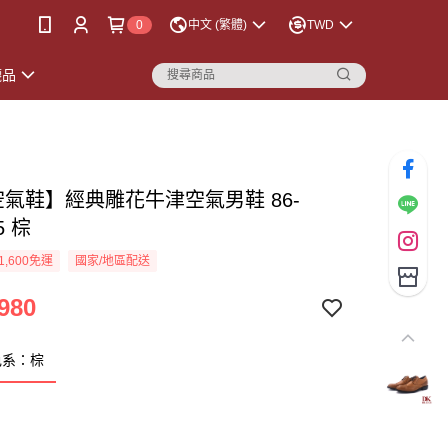
0
中文 (繁體)
TWD
襪品
空氣鞋】經典雕花牛津空氣男鞋 86-
5 棕
1,600免運
國家/地區配送
980
色系：棕