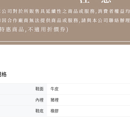
規格
鞋面
牛皮
內裡
豬裡
鞋底
橡膠