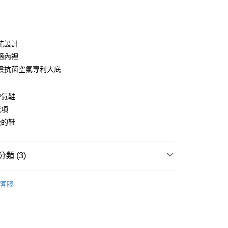
次付款
花設計
適內裡
震抗菌空氣專利大底
空氣鞋
y
獎項
吸的鞋
類 (3)
家取貨
分類
| 紳士鞋 |
00，滿NT$1,600(含以上)免運費
客服
選品
| 耐走減壓上班男鞋 |
爾富取貨
分類
| 會呼吸的空氣鞋 |
00，滿NT$2,000(含以上)免運費