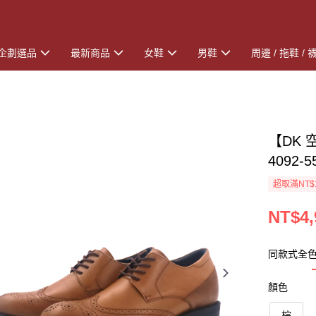
企劃選品
最新商品
女鞋
男鞋
周邊 / 拖鞋 / 
【DK 
4092-5
超取滿NT$
NT$4,
同款式全
顏色
棕