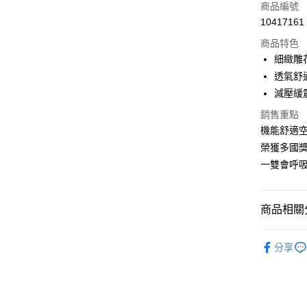
信用卡一
商品編號
10417161
LINE Pay
商品特色
Apple Pay
細緻雕
透氣舒
街口支付
減壓緩
悠遊付
銷售重點
機能舒適
Google Pa
榮獲多國
ATM付款
一雙會呼
運送方式
商品相關分
付款後全
男鞋款式
每筆NT$1
分享
熱門主題
付款後萊
男鞋款式
每筆NT$1