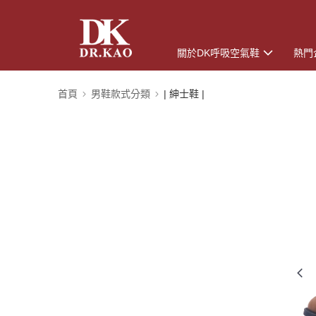
關於DK呼吸空氣鞋
熱門
首頁
男鞋款式分類
| 紳士鞋 |