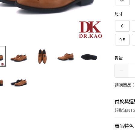
尺寸
6
9.5
數量
預購商品：
付款與運
超取滿NT$
付款方式
商品特色