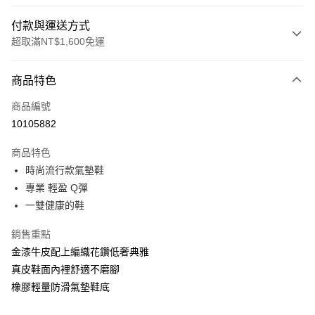
付款與運送方式
超取滿NT$1,600免運
付款方式
商品特色
信用卡一次付款
商品編號
LINE Pay
10105882
Apple Pay
商品特色
街口支付
時尚流行款氣墊鞋
專業 輕盈 Q彈
悠遊付
一雙健康的鞋
Google Pay
銷售重點
ATM付款
金漆牛皮配上編織花鑽低奢典雅
真皮鞋面內裡舒適不磨腳
運送方式
橡膠輕量防滑氣墊鞋底
付款後全家取貨