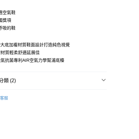
適空氣鞋
國獎項
呼吸的鞋
P大底加複材質鞋面設計打造純色視覺
y
裡材質輕柔舒適延展佳
氣抗菌專利AIR空氣力學幫浦底檯
類 (2)
家取貨
分類
| 休閒運動鞋 |
00，滿NT$1,600(含以上)免運費
客服
分類
| 會呼吸的空氣鞋 |
爾富取貨
00，滿NT$2,000(含以上)免運費
1取貨
00，滿NT$2,000(含以上)免運費