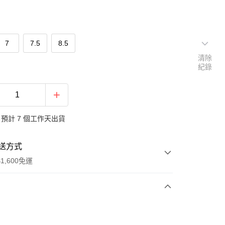
7
7.5
8.5
清除
紀錄
預計 7 個工作天出貨
送方式
1,600免運
次付款