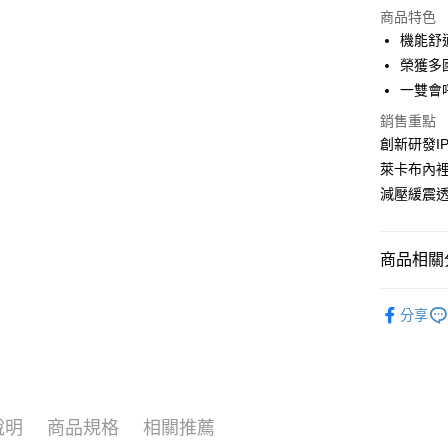
商品特色
Apple Pay
機能舒
榮獲多
街口支付
一雙會
悠遊付
銷售重點
創新研發I
Google Pa
萊卡布內
ATM付款
減壓緩震透
運送方式
商品相關分
付款後全
女鞋款式
每筆NT$1
分享
女鞋款式
付款後萊
每筆NT$1
付款後7-1
說明
商品規格
相關推薦
每筆NT$1