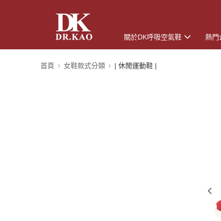
關於DK呼吸空氣鞋
熱門
首頁
女鞋款式分類
| 休閒運動鞋 |