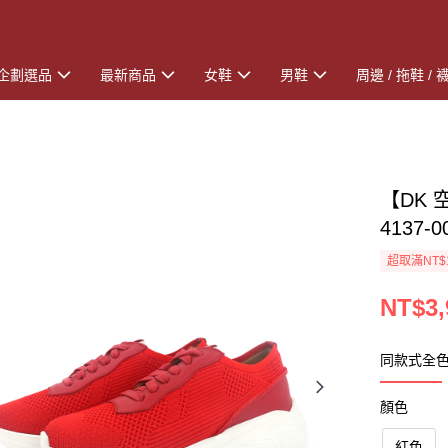
企劃選品
最新商品
女鞋
男鞋
周邊 / 拖鞋 / 
【DK 
4137-
超取滿NT$
NT$3,
同款式全
顏色
紅色