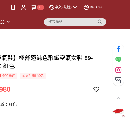
0
中文 (繁體)
TWD
襪品
空氣鞋】極舒適純色飛織空氣女鞋 89-
00 紅色
1,600免運
國家/地區配送
980
色系：紅色