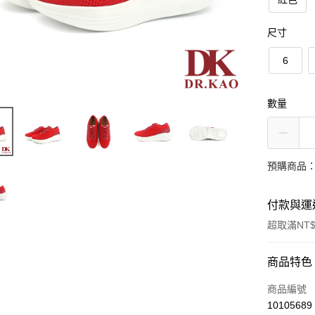
尺寸
6
數量
預購商品：
付款與運
超取滿NT$
付款方式
商品特色
信用卡一
商品編號
10105689
LINE Pay