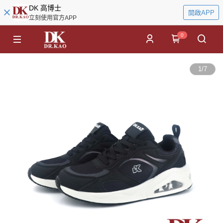
DK 高博士
開啟APP
立刻使用官方APP
0
1
/
7