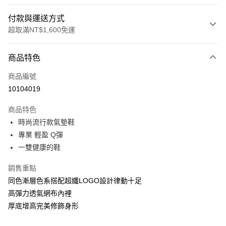
付款與運送方式
超取滿NT$1,600免運
付款方式
商品特色
信用卡一次付款
商品編號
LINE Pay
10104019
Apple Pay
商品特色
街口支付
時尚流行款氣墊鞋
專業 輕盈 Q彈
悠遊付
一雙健康的鞋
Google Pay
銷售重點
ATM付款
同色漸層色系搭配超纖LOGO設計律動十足
高彈力透氣網布內裡
運送方式
厚底增高完美修飾身形
付款後全家取貨