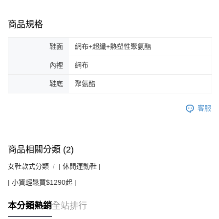
商品規格
鞋面
網布+超纖+熱塑性聚氨酯
內裡
網布
鞋底
聚氨酯
客服
商品相關分類 (2)
女鞋款式分類
| 休閒運動鞋 |
| 小資輕鬆買$1290起 |
本分類熱銷
全站排行